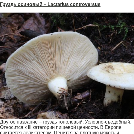
Груздь осиновый – Lact
a
rius controv
e
rsus
Другое название – груздь тополевый. Условно-съедобный.
Относится к III категории пищевой ценности. В Европе
считается деликатесом. Ценится за плотную мякоть и