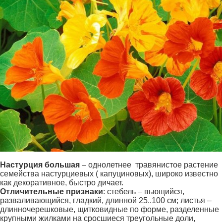
Настурция большая
– однолетнее травянистое растение
семейства настурциевых ( капуциновых), широко известно
как декоративное, быстро дичает.
Отличительные признаки
: стебель – вьющийся,
разваливающийся, гладкий, длинной 25..100 см; листья –
длинночерешковые, щитковидные по форме, разделенные
крупными жилками на сросшиеся треугольные доли,