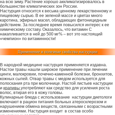
на всю зиму. Растение хорошо акклиматизировалось в
большинстве климатических зон России.
Настурция относится к весьма ценному лекарственному и
пищевому сырью. В ее зеленой массе и цветах много
каротина, эфирных масел, обладающих фитоницидным
действием. За последнее время повысился интерес к ее
химическому составу. Оказалось, что витамин С
накапливается в ней до 500 мг% – вот это настоящий
«чемпион» по витаминности!
Применение и полезные свойства настурции
В народной медицине настурция применяется издавна.
Настои травы нашли широкое применение при лечении
цинги, малокровии, почечно-каменной болезни, бронхитов,
кожных сыпей. Отвар травы с медом используется для
полоскания рта при молочнице. Настой листьев настурции
и
крапивы
употребляют как средство для усиления роста
волос, втирая его в кожу головы.
Кулинарные блюда с использование настурции диетологи
включают в рацион питания больных атеросклерозом и
нарушением обмена веществ, связанными с возрастными
изменениями. Настурция входит в состав особо