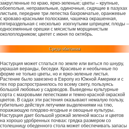
закругленные по краю, ярко-зеленые; цветы – крупные,
обоеполые, неправильные, одиночные, сидящие в пазухах
листьев, передние три лепестка бахромчатые, оранжевые
с кроваво-красными полосками, чашечка окрашенная,
пятираздельная с несколько изогнутыми шприцем; плоды –
односемянные орешки с мясистым морщинистым
околоплодником; цветет с июня по октябрь.
Среда обитания
Настурция может стлаться по земле или виться по шнуру,
украшая веранды, беседки. Красивые и необычные по
форме не только цветы, но и ярко-зеленые листья.
Растение было завезено в Европу из Южной Америки и с
тех пор распространилось по всему свету, пользуясь
большой любовью у садоводов. Выведены культурные
сорта с махровыми лепестками и темно-красной окраской
цветов. В садах эти растения оказывают немалую пользу,
губительно действуя летучими выделениями на тлю,
поражающую плодово-ягодные и овощные культуры.
Настурция дает большой урожай зеленой массы и цветов
на хорошо удобренных почвах: грядка размером со
столешницу обеденного стола может обеспечивать запасы