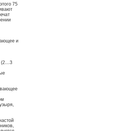
этого 75
аивают
лечат
чении
жающее и
х (2…3
вые
ливающее
ом
узыря,
настой
ников,
дуется