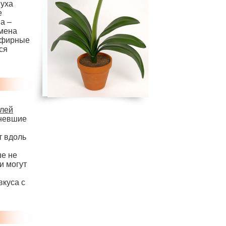
пуха
е
а –
емена
 эфирные
ся
елей
еневшие
т вдоль
ше не
и могут
вкуса с