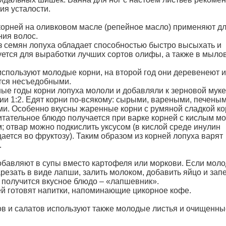
ия усталости.
корней на оливковом масле (репейное масло) применяют д
ния волос.
з семян лопуха обладает способностью быстро высыхать и
уется для выработки лучших сортов олифы, а также в мыло
используют молодые корни, на второй год они деревенеют и
тся несъедобными.
ные годы корни лопуха мололи и добавляли к зерновой муке
ии 1:2. Едят корни по-всякому: сырыми, вареными, печеным
и. Особенно вкусны жаренные корни с румяной сладкой кор
итательное блюдо получается при варке корней с кислым мо
; отвар можно подкислить уксусом (в кислой среде инулин
ается во фруктозу). Таким образом из корней лопуха варят
.
обавляют в супы вместо картофеля или моркови. Если мол
резать в виде лапши, залить молоком, добавить яйцо и запе
, получится вкусное блюдо – «лапшевник».
ей готовят напитки, напоминающие цикорное кофе.
ов и салатов используют также молодые листья и очищенны