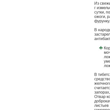
Из свежи
г измел
сутки, 
ожоги, р
фурункул
В народ
застаре
антибак
Кор
моч
лож
уме
лож
В тибет
средств
желчног
считает
запорах,
Отвар к
доброка
листьев 
геморро