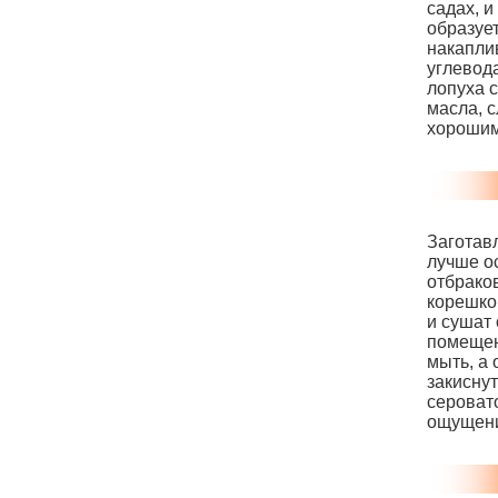
садах, и
образуе
накапли
углевода
лопуха 
масла, 
хорошим
Заготав
лучше о
отбрако
корешко
и сушат
помещен
мыть, а 
закисну
серовато
ощущени