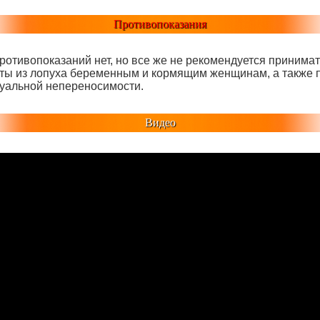
Противопоказания
ротивопоказаний нет, но все же не рекомендуется принимат
ты из лопуха беременным и кормящим женщинам, а также 
уальной непереносимости.
Видео