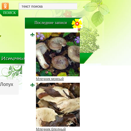
Последние записи
Источники и авторы
Млечник мокрый
 Лопух
Млечник бледный