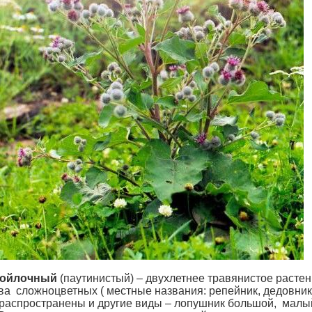
войлочный
(паутинистый) – двухлетнее травянистое расте
ва сложноцветных ( местные названия: репейник, дедовник
распространены и другие виды – лопушник большой, малы