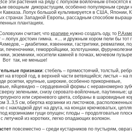
Все эти растения на ряду с лопухом войлочным относятся к
ым овощным дикорастущим, особенно популярным среди 
и Кавказа. Лопух большой культивируется в США, Японии, К
ых странах Западной Европы, рассадным способом выращ
енных плантациях.
Соловухин считает, что
крапиве
нужно создать оду, то
Р.Ахм
т – лопух достоин гимна. «… и дружным хором пели бы тот 
Ахмедов, – диабетики, язвенники, гастритики, ревматики, по
ки, печеночники, геморройщики, золотушники, фурунколезни
ики, экземники, носители камней в почках, мочевом пузыре
 Вот так, не меньше!
тельные признаки
: стебель – прямостоячий, толстый, реб
т на второй год, в верхней части ветвящийся; листья – на 
иде розетки, крупные, широкие, особенно прикорневые,
вые, яйцевидно – сердцевиной формы с неравномерно зу
 сверху зелеными, снизу серовато-войлочные, паутинные; ц
урпурного или сиреневого цвета, собраны в шаровидные ко
м 3..3,5 см, обертка корзинки из листочков, расположенных
о с накладкой друг на друга, на концах крючковатых, цепл
 под корзинками гущи опущен; плоды – продолговатые плос
с летучкой из коротких, легко опадающих волокон.
астет
повсеместно – среди кустарников по пустырям, овраг