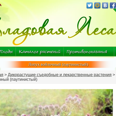
Плоды
Каталог растений
Противопоказания
Болезнь-растение
Лопух войлочный (паутинистый)
ая
>
Дикорастущие съедобные и лекарственные растения
>
чный (паутинистый)