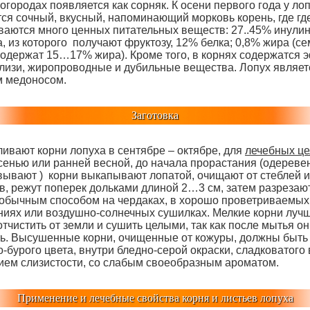
 огородах появляется как сорняк. К осени первого года у ло
тся сочный, вкусный, напоминающий морковь корень, где гд
ваются много ценных питательных веществ: 27..45% инулин
, из которого получают фруктозу, 12% белка; 0,8% жира (с
содержат 15…17% жира). Кроме того, в корнях содержатся
слизи, жиропроводные и дубильные вещества. Лопух являет
 медоносом.
Заготовка
ливают корни лопуха в сентябре – октябре, для
лечебных ц
сенью или ранней весной, до начала прорастания (одерев
вывают ) корни выкапывают лопатой, очищают от стеблей и
в, режут поперек дольками длиной 2…3 см, затем разрезаю
 обычным способом на чердаках, в хорошо проветриваемых
иях или воздушно-солнечных сушилках. Мелкие корни луч
отчистить от земли и сушить целыми, так как после мытья он
ть. Высушенные корни, очищенные от кожуры, должны быть
-бурого цвета, внутри бледно-серой окраски, сладковатого 
ем слизистости, со слабым своеобразным ароматом.
Применение и лечебные свойства корня и листьев лопуха