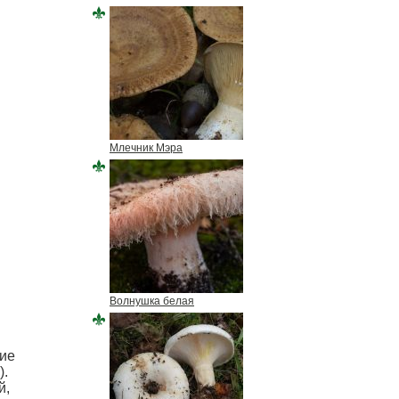
Млечник Мэра
Волнушка белая
ние
).
й,