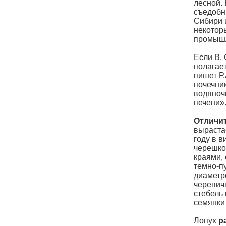
лесной. 
съедобн
Сибири 
некотор
промышл
Если В. 
полагае
пишет Р.
почечни
водяночн
печени».
Отличи
вырастае
году в в
черешко
краями,
темно-п
диаметро
черепичн
стебель
семянки 
Лопух
р