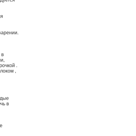
ля
варении.
 в
и,
очкой .
локом ,
одые
чь в
е