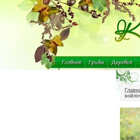
Главная
Грибы
Деревья
Комнатные растения
Главн
войло