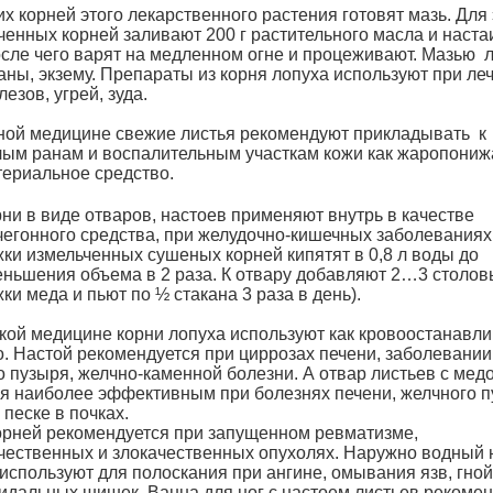
х корней этого лекарственного растения готовят мазь. Для 
ьченных корней заливают 200 г растительного масла и наст
после чего варят на медленном огне и процеживают. Мазью 
аны, экзему. Препараты из корня лопуха используют при ле
езов, угрей, зуда.
ной медицине свежие листья рекомендуют прикладывать к
лым ранам и воспалительным участкам кожи как жаропони
териальное средство.
ни в виде отваров, настоев применяют внутрь в качестве
егонного средства, при желудочно-кишечных заболевания
ки измельченных сушеных корней кипятят в 0,8 л воды до
ньшения объема в 2 раза. К отвару добавляют 2…3 столо
ки меда и пьют по ½ стакана 3 раза в день).
ской медицине корни лопуха используют как кровоостанав
о. Настой рекомендуется при циррозах печени, заболевании
о пузыря, желчно-каменной болезни. А отвар листьев с мед
ся наиболее эффективным при болезнях печени, желчного п
 песке в почках.
орней рекомендуется при запущенном ревматизме,
чественных и злокачественных опухолях. Наружно водный 
используют для полоскания при ангине, омывания язв, гной
идальных шишек. Ванна для ног с настоем листьев рекомен