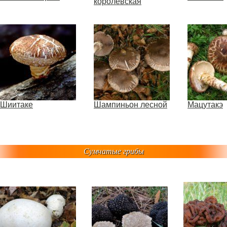
королевская
Шиитаке
Шампиньон лесной
Мацутакэ
Сумчатые грибы