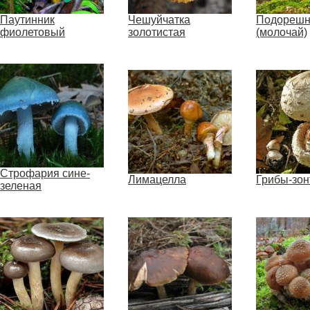
Паутинник
Чешуйчатка
Подорешн
фиолетовый
золотистая
(молочай)
Строфария сине-
Лимацелла
Грибы-зон
зеленая