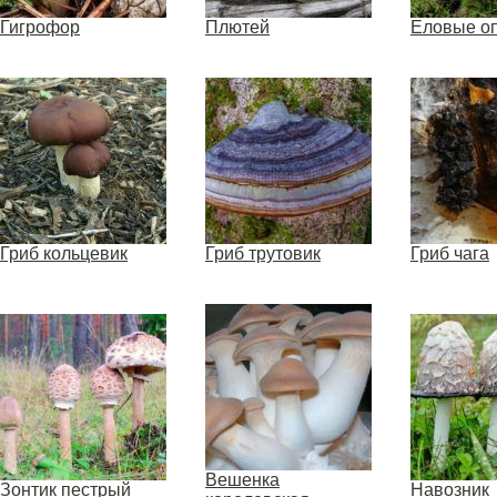
Гигрофор
Плютей
Еловые о
Гриб кольцевик
Гриб трутовик
Гриб чага
Вешенка
Зонтик пестрый
Навозник