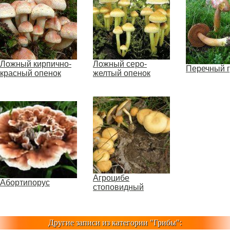
Ложный кирпично-
Ложный серо-
Перечный 
красный опенок
желтый опенок
Агроцибе
Абортипорус
стоповидный
Другие записи из категории "
Грибы
":