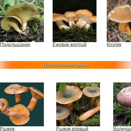
Подольшаник
Ежовик желтый
Козляк
Пластинчатые грибы
Рыжик
Рыжик еловый
Волнуш