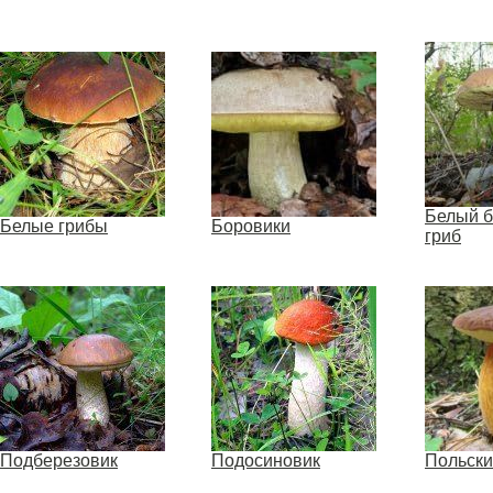
Белый 
Белые грибы
Боровики
гриб
Подберезовик
Подосиновик
Польски