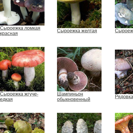
Сыроежка ломкая
Сыроежка желтая
Сыроеж
красная
Сыроежка жгуче-
Шампиньон
Рядовк
едкая
обыкновенный