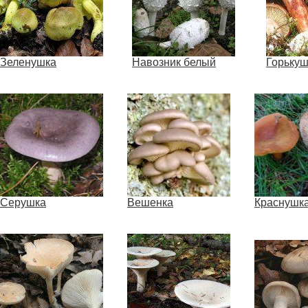
Зеленушка
Навозник белый
Горькуш
Серушка
Вешенка
Краснушк