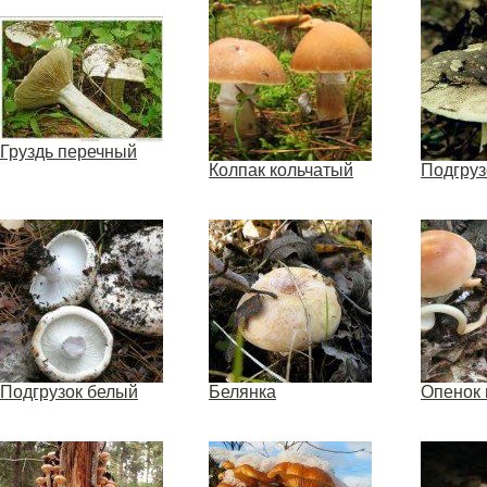
Груздь перечный
Колпак кольчатый
Подгруз
Подгрузок белый
Белянка
Опенок 