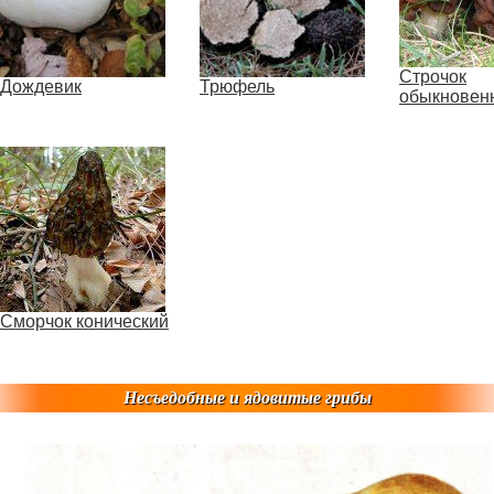
Строчок
Дождевик
Трюфель
обыкновен
Сморчок конический
Несъедобные и ядовитые грибы