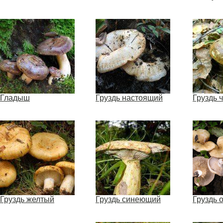
Гладыш
Груздь настоящий
Груздь 
Груздь желтый
Груздь синеющий
Груздь 