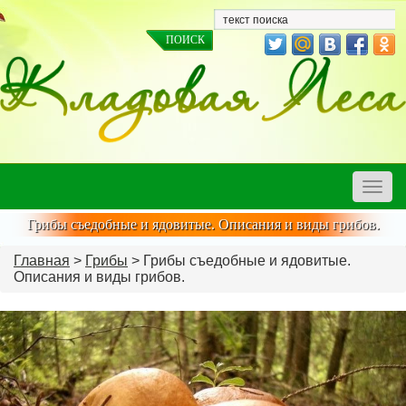
Toggle
naviga
Грибы съедобные и ядовитые. Описания и виды грибов.
Главная
>
Грибы
> Грибы съедобные и ядовитые.
Описания и виды грибов.