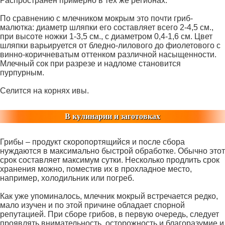
Распространен примерно в тех же регионах.
По сравнению с млечником мокрым это почти гриб-
малютка: диаметр шляпки его составляет всего 2-4,5 см.,
при высоте ножки 1-3,5 см., с диаметром 0,4-1,6 см. Цвет
шляпки варьируется от бледно-лилового до фиолетового с
винно-коричневатым оттенком различной насыщенности.
Млечный сок при разрезе и надломе становится
пурпурным.
Селится на корнях ивы.
В кулинарии и заготовках
Грибы – продукт скоропортящийся и после сбора
нуждаются в максимально быстрой обработке. Обычно этот
срок составляет максимум сутки. Несколько продлить срок
хранения можно, поместив их в прохладное место,
например, холодильник или погреб.
Как уже упоминалось, млечник мокрый встречается редко,
мало изучен и по этой причине обладает спорной
репутацией. При сборе грибов, в первую очередь, следует
проявлять внимательность, осторожность и благоразумие и