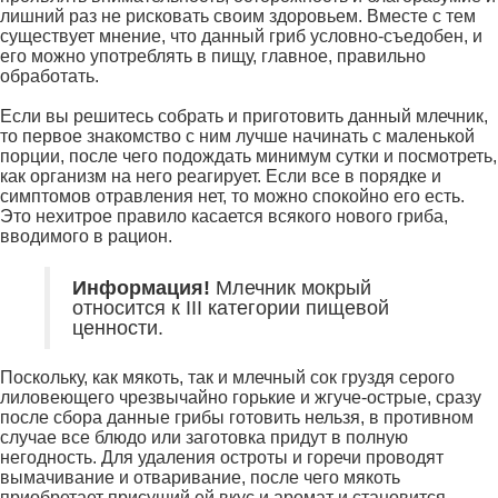
лишний раз не рисковать своим здоровьем. Вместе с тем
существует мнение, что данный гриб условно-съедобен, и
его можно употреблять в пищу, главное, правильно
обработать.
Если вы решитесь собрать и приготовить данный млечник,
то первое знакомство с ним лучше начинать с маленькой
порции, после чего подождать минимум сутки и посмотреть,
как организм на него реагирует. Если все в порядке и
симптомов отравления нет, то можно спокойно его есть.
Это нехитрое правило касается всякого нового гриба,
вводимого в рацион.
Информация!
Млечник мокрый
относится к III категории пищевой
ценности.
Поскольку, как мякоть, так и млечный сок груздя серого
лиловеющего чрезвычайно горькие и жгуче-острые, сразу
после сбора данные грибы готовить нельзя, в противном
случае все блюдо или заготовка придут в полную
негодность. Для удаления остроты и горечи проводят
вымачивание и отваривание, после чего мякоть
приобретает присущий ей вкус и аромат и становится