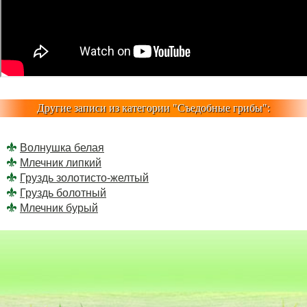
Другие записи из категории "
Съедобные грибы
":
Волнушка белая
Млечник липкий
Груздь золотисто-желтый
Груздь болотный
Млечник бурый