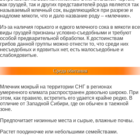
как груздей, так и других представителей рода является так
называемый млечный сок, выделяющийся при разрезе и
надломе мякоти, что и дало название роду – «млечник».
Из-за наличия горького и едкого млечного сока в мякоти все
виды груздей признаны условно-съедобными и требуют
особой предварительной обработки. К достоинствам
грибов данной группы можно отнести то, что среди них
несъедобных и ядовитых нет, есть малосъедобные и
слабоядовитые.
Среда обитания
Млечник мокрый на территории СНГ в регионах
умеренного климата распространен довольно широко. При
этом, как правило, встретить его удается крайне редко. В
отличие от Западной Сибири, где он обычен в таежной
зоне.
Предпочитает низинные места и сырые, влажные почвы.
Растет поодиночке или небольшими семействами.