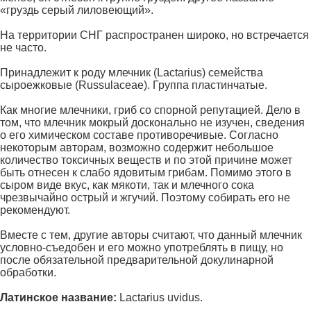
«груздь серый лиловеющий».
На территории СНГ распространен широко, но встречается
не часто.
Принадлежит к роду млечник (Lactarius) семейства
сыроежковые (Russulaceae). Группа пластинчатые.
Как многие млечники, гриб со спорной репутацией. Дело в
том, что млечник мокрый досконально не изучен, сведения
о его химическом составе противоречивые. Согласно
некоторым авторам, возможно содержит небольшое
количество токсичных веществ и по этой причине может
быть отнесен к слабо ядовитым грибам. Помимо этого в
сыром виде вкус, как мякоти, так и млечного сока
чрезвычайно острый и жгучий. Поэтому собирать его не
рекомендуют.
Вместе с тем, другие авторы считают, что данный млечник
условно-съедобен и его можно употреблять в пищу, но
после обязательной предварительной докулинарной
обработки.
Латинское название:
Lactarius uvidus.