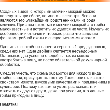
Сходных видов, с которыми млечник мокрый можно
перепутать при сборе, не много – всего три. Все они
являются его ближайшими родственниками из рода
млечник. При этом также как и млечник мокрый это грибы
малоизвестные и встретить их удается не часто. Изучать их
особенности и отличия интересно разве что заядлым
фанатам грибной охоты и специалистам-микологам.
Ядовитых, способных нанести серьезный вред здоровью,
среди них нет. Один двойник считается несъедобным.
Остальные два условно-съедобны, т.е. их можно
употреблять в пищу, но после обязательной докулинарной
обработки.
Следует учесть, что схема обработки для каждого вида
грибов своя, присущая только ему. Также они отличаются
свойством мякоти, вкусовыми качествами и применением в
кулинарии. Поэтому так важно уметь распознавать и
отличать их друг от друга, даже при условии, что данные
грибы пригодны в пищу.
Памятка!