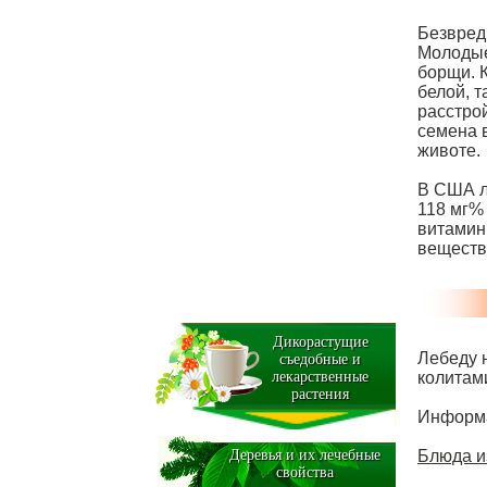
Безвред
Молодые 
борщи. 
белой, т
расстро
семена в
животе.
В США л
118 мг%
витамин
веществ
Дикорастущие
Лебеду 
съедобные и
лекарственные
колитам
растения
Информа
Деревья и их лечебные
Блюда и
свойства