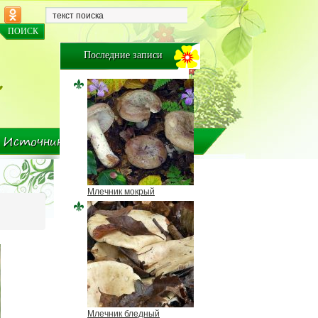
Последние записи
Источники и авторы
Млечник мокрый
Млечник бледный