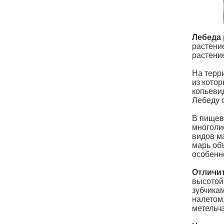
Лебеда р
растени
растение
На терр
из кото
копьеви
Лебеду 
В пищев
многоли
видов м
марь об
особенн
Отличи
высотой
зубчика
налетом;
метельч