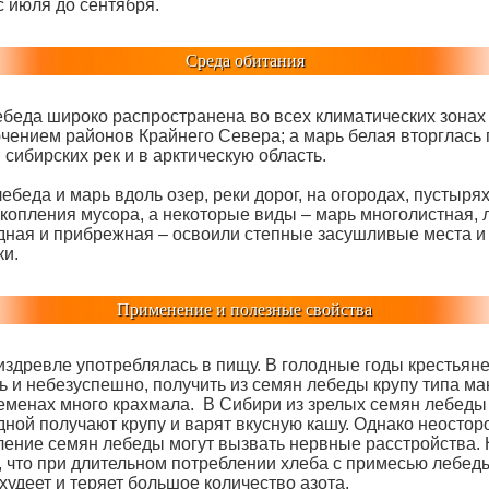
с июля до сентября.
Среда обитания
ебеда широко распространена во всех климатических зонах
ючением районов Крайнего Севера; а марь белая вторглась 
сибирских рек и в арктическую область.
ебеда и марь вдоль озер, реки дорог, на огородах, пустырях
скопления мусора, а некоторые виды – марь многолистная, 
дная и прибрежная – освоили степные засушливые места и
ки.
Применение и полезные свойства
издревле употреблялась в пищу. В голодные годы крестьян
ь и небезуспешно, получить из семян лебеды крупу типа ма
семенах много крахмала. В Сибири из зрелых семян лебеды
дной получают крупу и варят вкусную кашу. Однако неосто
ление семян лебеды могут вызвать нервные расстройства.
, что при длительном потреблении хлеба с примесью лебед
худеет и теряет большое количество азота.