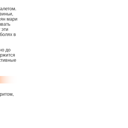
алетом.
виньи,
мян мари
звать
 эти
болях в
но до
ержится
активные
ритом,