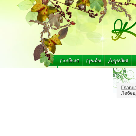
Главная
Грибы
Деревья
Комнатные растения
Главн
Лебеда