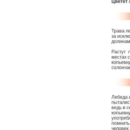
Цветет
Трава л
за искл
долинам 
Растут л
местах 
копьеви
солонча
Лебеда 
пыталис
ведь в 
копьеви
употреб
помнить
человек 