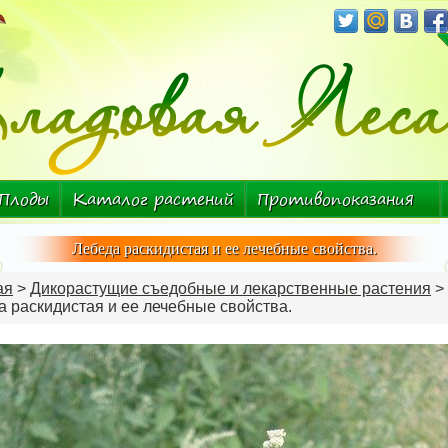
Плоды
Каталог растений
Противопоказания
Болезнь-растение
Лебеда раскидистая и ее лечебные свойства.
ая
>
Дикорастущие съедобные и лекарственные растения
>
 раскидистая и ее лечебные свойства.