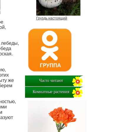
Груздь настоящий
ое
ой,
 лебеды,
ебеда
рская.
ую,
этих
ыту же
Часто читают
зберем
Комнатные растения
ностью,
ыми
м
разуют