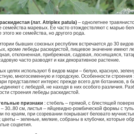
аскидистая (лат. Atriplex patula)
– однолетнее травянист
е семейства маревых. Ее часто отождествляют с марью бел
 этого же семейства, но другого рода.
итории бывших союзных республик встречается до 30 видов
рых, кроме лебеды раскидистой, пищевое значение имеют л
дная, отклоненная, прибрежная, садовая, лоснящаяся, тата
садовую часто разводят и как декоративное растение.
ых целях используют 6 видов мари – белую, красную, зелен
стную, многосеменную и городскую. Особенности строения 
ари представляют интерес прежде всего для ботаников, в б
ъединяют с лебедой, не находя в них особого различия. Ра
ости строения лебеды раскидистой.
тельные признаки
: стебель – прямой, с блестящей поверх
 – 30..80 см, листья – яйцевидно-ромбической формы с туп
ми по краям, при созревании покрывают беловато мучнисты
 цветы – зеленые, мелкие, собраны в клубочки, которые об
атые соцветия.