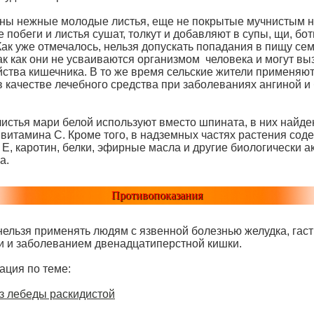
ны нежные молодые листья, еще не покрытые мучнистым н
побеги и листья сушат, толкут и добавляют в супы, щи, бот
Как уже отмечалось, нельзя допускать попадания в пищу се
ак как они не усваиваются организмом человека и могут вы
йства кишечника. В то же время сельские жители применяют
 качестве лечебного средства при заболеваниях ангиной и 
истья мари белой используют вместо шпината, в них найде
 витамина С. Кроме того, в надземных частях растения сод
 Е, каротин, белки, эфирные масла и другие биологически 
а.
Противопоказания
нельзя применять людям с язвенной болезнью желудка, гаст
и и заболеванием двенадцатиперстной кишки.
ция по теме:
з лебеды раскидистой