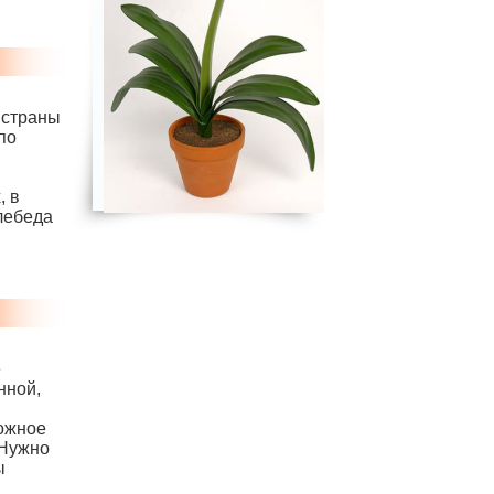
 страны
по
, в
лебеда
е
нной,
рожное
 Нужно
ы