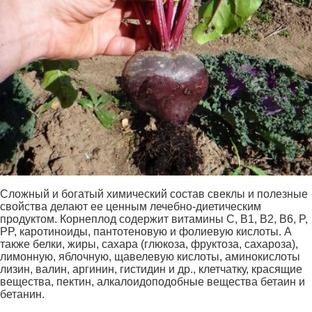
Сложный и богатый химический состав свеклы и полезные
свойства делают ее ценным лечебно-диетическим
продуктом. Корнеплод содержит витамины C, B1, B2, B6, P,
PP, каротиноиды, пантотеновую и фолиевую кислоты. А
также белки, жиры, сахара (глюкоза, фруктоза, сахароза),
лимонную, яблочную, щавелевую кислоты, аминокислоты
лизин, валин, аргинин, гистидин и др., клетчатку, красящие
вещества, пектин, алкалоидоподобные вещества бетаин и
бетанин.