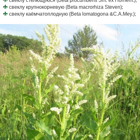
свеклу стелющуюся (Beta procumbens Sm. ex Hornem.);
свеклу крупнокорневую (Beta macrorhiza Steven);
свеклу каёмчатоплодную (Beta lomatogona &C.A.Mey.);