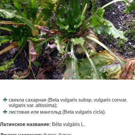
свекла сахарная (Beta vulgaris subsp. vulgaris convar.
vulgaris var. altissima);
листовая или мангольд (Beta vulgaris cicla).
Латинское название:
Béta vulgáris L.