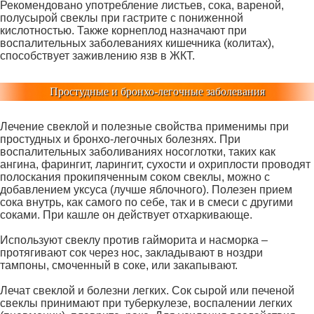
Рекомендовано употребление листьев, сока, вареной,
полусырой свеклы при гастрите с пониженной
кислотностью. Также корнеплод назначают при
воспалительных заболеваниях кишечника (колитах),
способствует заживлению язв в ЖКТ.
Простудные и бронхо-легочные заболевания
Лечение свеклой и полезные свойства применимы при
простудных и бронхо-легочных болезнях. При
воспалительных заболиваниях носоглотки, таких как
ангина, фарингит, ларингит, сухости и охриплости проводят
полоскания прокипяченным соком свеклы, можно с
добавлением уксуса (лучше яблочного). Полезен прием
сока внутрь, как самого по себе, так и в смеси с другими
соками. При кашле он действует отхаркивающе.
Используют свеклу против гайморита и насморка –
протягивают сок через нос, закладывают в ноздри
тампоны, смоченный в соке, или закапывают.
Лечат свеклой и болезни легких. Сок сырой или печеной
свеклы принимают при туберкулезе, воспалении легких