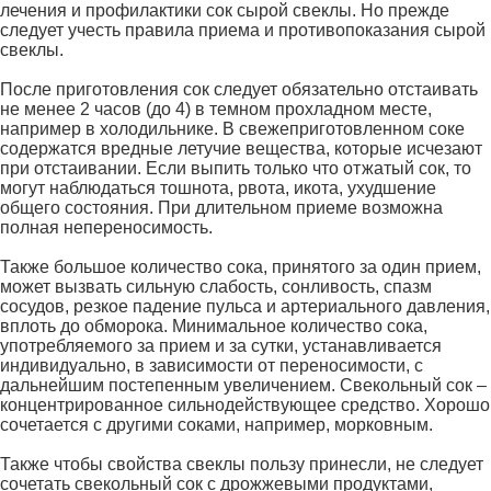
лечения и профилактики сок сырой свеклы. Но прежде
следует учесть правила приема и противопоказания сырой
свеклы.
После приготовления сок следует обязательно отстаивать
не менее 2 часов (до 4) в темном прохладном месте,
например в холодильнике. В свежеприготовленном соке
содержатся вредные летучие вещества, которые исчезают
при отстаивании. Если выпить только что отжатый сок, то
могут наблюдаться тошнота, рвота, икота, ухудшение
общего состояния. При длительном приеме возможна
полная непереносимость.
Также большое количество сока, принятого за один прием,
может вызвать сильную слабость, сонливость, спазм
сосудов, резкое падение пульса и артериального давления,
вплоть до обморока. Минимальное количество сока,
употребляемого за прием и за сутки, устанавливается
индивидуально, в зависимости от переносимости, с
дальнейшим постепенным увеличением. Свекольный сок –
концентрированное сильнодействующее средство. Хорошо
сочетается с другими соками, например, морковным.
Также чтобы свойства свеклы пользу принесли, не следует
сочетать свекольный сок с дрожжевыми продуктами,