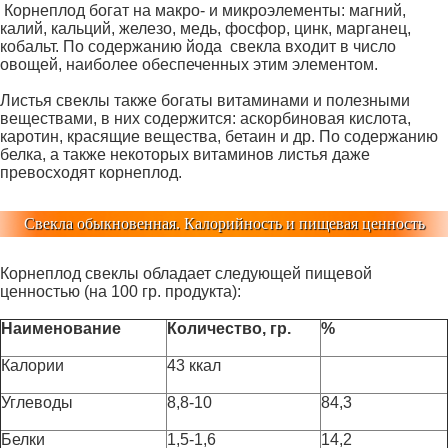
Корнеплод богат на макро- и микроэлементы: магний,
калий, кальций, железо, медь, фосфор, цинк, марганец,
кобальт. По содержанию йода свекла входит в число
овощей, наиболее обеспеченных этим элементом.
Листья свеклы также богаты витаминами и полезными
веществами, в них содержится: аскорбиновая кислота,
каротин, красящие вещества, бетаин и др. По содержанию
белка, а также некоторых витаминов листья даже
превосходят корнеплод.
Свекла обыкновенная. Калорийность и пищевая ценность
Корнеплод свеклы обладает следующей пищевой
ценностью (на 100 гр. продукта):
Наименование
Количество, гр.
%
Калории
43 ккал
Углеводы
8,8-10
84,3
Белки
1,5-1,6
14,2