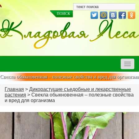
Toggle
naviga
Свекла обыкновенная – полезные свойства и вред для организма
Главная
>
Дикорастущие съедобные и лекарственные
растения
> Свекла обыкновенная – полезные свойства
и вред для организма