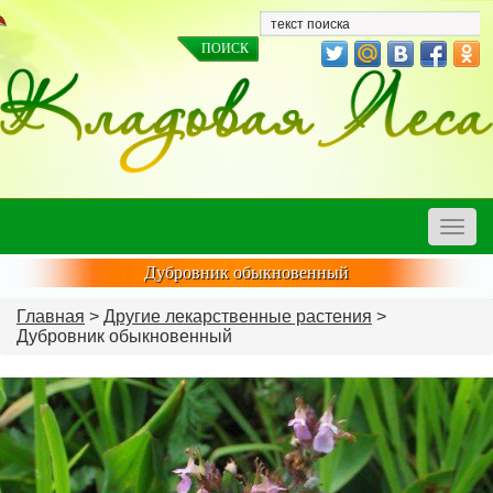
Toggle
naviga
Дубровник обыкновенный
Главная
>
Другие лекарственные растения
>
Дубровник обыкновенный