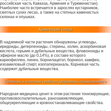
российская часть Кавказа, Армения и Туркменистан).
Наиболее часто встречается в зарослях кустарников,
светлых сухих лесах, а также на степных каменистых
склонах и опушках.
Химический состав
В надземной части растения обнаружены углеводы,
иридоиды, дитерпеноиды, стерины, холин, аскорбиновая
кислота, горькие и дубильные вещества, флавоноиды и
эфирное масло (до 0,14%), в составе которого
кариофиллен, пинен, борнилацетат, борнеол, камфен,
изоамиловый спирт, изопаперианаль. Корневая часть
содержит дубильные вещества.
Лечебные и полезные свойства дубровника обыкновенного
Народная медицина ценит в этом растении тонизирующие,
противовоспалительные, ранозаживляющие,
общеукрепляющие и кровоостанавливающие свойства.