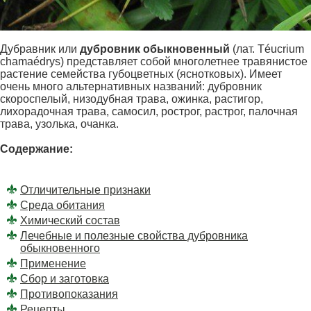
Дубравник или
дубровник обыкновенный
(лат. Téucrium
chamaédrys) представляет собой многолетнее травянистое
растение семейства губоцветных (яснотковых). Имеет
очень много альтернативных названий: дубровник
скороспелый, низодубная трава, ожинка, растигор,
лихорадочная трава, самосил, рострог, растрог, палочная
трава, узолька, очанка.
Содержание:
Отличительные признаки
Среда обитания
Химический состав
Лечебные и полезные свойства дубровника
обыкновенного
Применение
Сбор и заготовка
Противопоказания
Рецепты