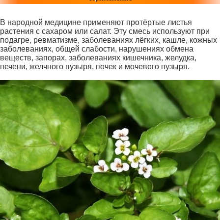
В народной медицине применяют протёртые листья
растения с сахаром или салат. Эту смесь используют при
подагре, ревматизме, заболеваниях лёгких, кашле, кожных
заболеваниях, общей слабости, нарушениях обмена
веществ, запорах, заболеваниях кишечника, желудка,
печени, желчного пузыря, почек и мочевого пузыря.