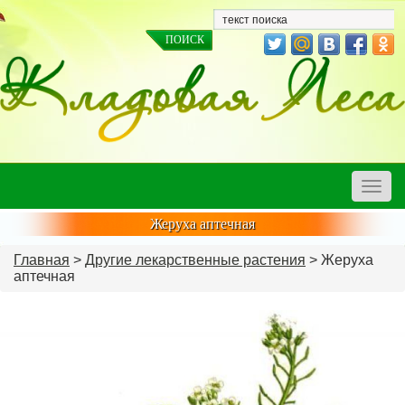
Toggle
naviga
Жеруха аптечная
Главная
>
Другие лекарственные растения
> Жеруха
аптечная