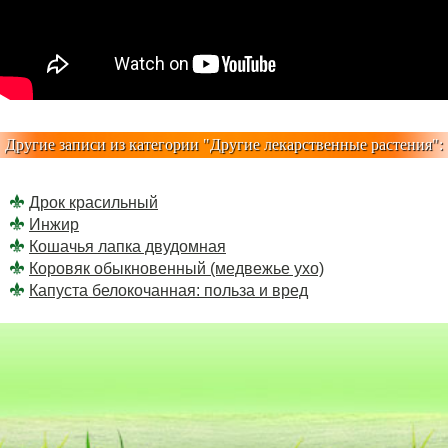
Другие записи из категории "
Другие лекарственные растения
":
Дрок красильный
Инжир
Кошачья лапка двудомная
Коровяк обыкновенный (медвежье ухо)
Капуста белокочанная: польза и вред