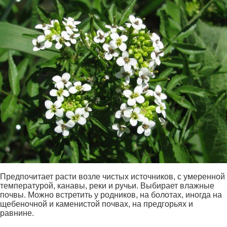
Предпочитает расти возле чистых источников, с умеренной
температурой, канавы, реки и ручьи. Выбирает влажные
почвы. Можно встретить у родников, на болотах, иногда на
щебеночной и каменистой почвах, на предгорьях и
равнине.