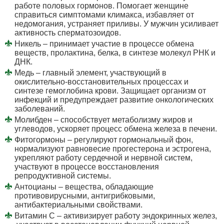
работе половых гормонов. Помогает женщине
справиться симптомами климакса, избавляет от
недомогания, устраняет приливы. У мужчин усиливает
активность сперматозоидов.
Никель – принимает участие в процессе обмена
веществ, пролактина, белка, в синтезе молекул РНК и
ДНК.
Медь – главный элемент, участвующий в
окислительно-восстановительных процессах и
синтезе гемоглобина крови. Защищает организм от
инфекций и предупреждает развитие онкологических
заболеваний.
Молибден – способствует метаболизму жиров и
углеводов, ускоряет процесс обмена железа в печени.
Фитогормоны – регулируют гормональный фон,
нормализуют равновесие прогестерона и эстрогена,
укрепляют работу сердечной и нервной систем,
участвуют в процессе восстановления
репродуктивной системы.
Антоцианы – вещества, обладающие
противовирусными, антигрибковыми,
антибактериальными свойствами.
Витамин С – активизирует работу эндокринных желез,