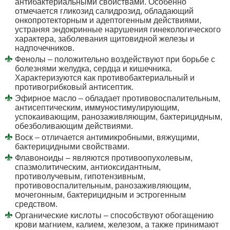
антибактериальными свойствами. Особенно
отмечается гликозид салидрозид, обладающий
онкопротекторным и адептогенным действиями,
устраняя эндокринные нарушения гинекологического
характера, заболевания щитовидной железы и
надпочечников.
Фенолы – положительно воздействуют при борьбе с
болезнями желудка, сердца и кишечника.
Характеризуются как противобактериальный и
противогрибковый антисептик.
Эфирное масло – обладает противовоспалительным,
антисептическим, иммуностимулирующим,
успокаивающим, ранозаживляющим, бактерицидным,
обезболивающим действиями.
Воск – отличается антимикробными, вяжущими,
бактерицидными свойствами.
Флавоноиды – являются противоопухолевым,
спазмолитическим, антиоксидантным,
противолучевым, гипотензивным,
противовоспалительным, ранозаживляющим,
мочегонным, бактерицидным и эстрогенным
средством.
Органические кислоты – способствуют обогащению
крови магнием, калием, железом, а также принимают