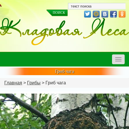
Toggle
naviga
Гриб чага
Главная
>
Грибы
> Гриб чага