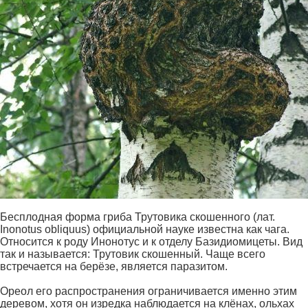
Бесплодная форма гриба Трутовика скошенного (лат.
Inonotus obliquus) официальной науке известна как чага.
Относится к роду Инонотус и к отделу Базидиомицеты. Вид
так и называется: Трутовик скошенный. Чаще всего
встречается на берёзе, является паразитом.
Ореол его распространения ограничивается именно этим
деревом, хотя он изредка наблюдается на клёнах, ольхах