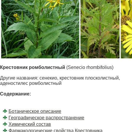
Крестовник ромболистный
(Senecio rhombifolius)
Другие названия: сенекио, крестовник плосколистный,
аденостилес ромболистный
Содержание:
Ботаническое описание
Географическое распространение
Химический состав
Фармакологические свойства Крестовника