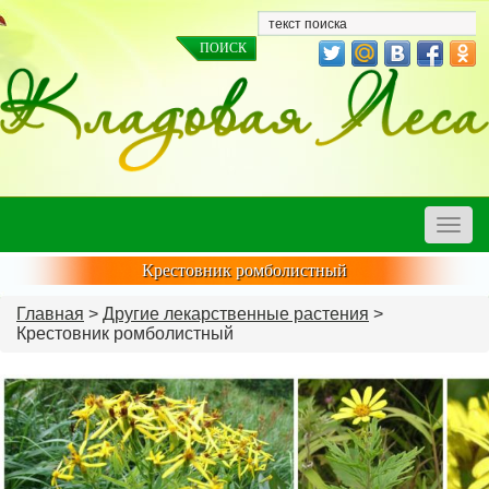
Toggle
naviga
Крестовник ромболистный
Главная
>
Другие лекарственные растения
>
Крестовник ромболистный