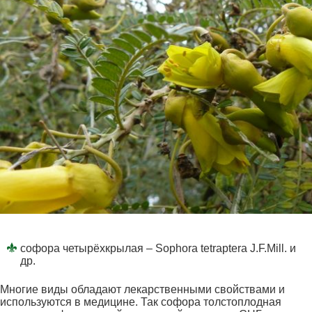
софора четырёхкрылая – Sophora tetraptera J.F.Mill. и
др.
Многие виды обладают лекарственными свойствами и
используются в медицине. Так софора толстоплодная