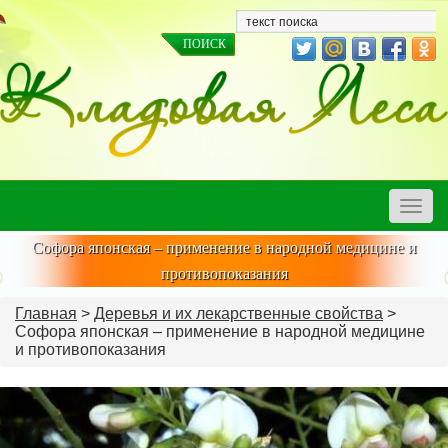
Toggle
naviga
Софора японская – применение в народной медицине и
противопоказания
Главная
>
Деревья и их лекарственные свойства
>
Софора японская – применение в народной медицине
и противопоказания