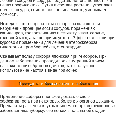
лечения сосудов и сердца, представляет она ценность и в
целях профилактики. Рутин в составе растения укрепляет
стенки сосудов, снижает их проницаемость, уменьшает
ломкость.
Исходя из этого, препараты софоры назначают при
нарушении проницаемости сосудов, поражениях
капилляров, кровоизлияниях в сетчатку глаза, сердце,
головной мозг, а также при их угрозе. Эффективны они при
курсовом применении для лечения атеросклероза,
гипертонии, тромбофлебита, стенокардии.
Оказывает пользу софора японская при геморрое. При
данном заболевании проводят, как внутренний прием
настоя/настойки бутонов цветков, так и наружное
использование настоя в виде примочек.
Простудные и бронхо-легочные заболевания
Применение софоры японской доказало свою
эффективность при некоторых болезнях органов дыхания.
Препараты растения внутрь принимают при инфекционных
заболеваниях, туберкулезе легких в начальной стадии.