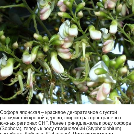
Софора японская – красивое декоративное с густой
раскидистой кроной дерево, широко распространено в
южных регионах СНГ. Ранее принадлежала к роду софора
(Sophora), теперь к роду стифнолобий (Styphnolobium)
семейства бобовые (Fabaceae).
Цветки растения