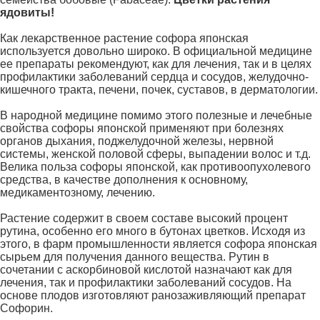
ядовиты!
Как лекарственное растение софора японская
используется довольно широко. В официальной медицине
ее препараты рекомендуют, как для лечения, так и в целях
профилактики заболеваний сердца и сосудов, желудочно-
кишечного тракта, печени, почек, суставов, в дерматологии.
В народной медицине помимо этого полезные и лечебные
свойства софоры японской применяют при болезнях
органов дыхания, поджелудочной железы, нервной
системы, женской половой сферы, выпадении волос и т.д.
Велика польза софоры японской, как противоопухолевого
средства, в качестве дополнения к основному,
медикаментозному, лечению.
Растение содержит в своем составе высокий процент
рутина, особенно его много в бутонах цветков. Исходя из
этого, в фарм промышленности является софора японская
сырьем для получения данного вещества. Рутин в
сочетании с аскорбиновой кислотой назначают как для
лечения, так и профилактики заболеваний сосудов. На
основе плодов изготовляют ранозаживляющий препарат
Софорин.