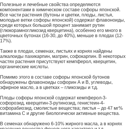
Полезные и лечебные свойства определяются
компонентами в химическом составе софоры японской.
Все части растения (бутоны и цветки, плоды, листья,
молодые ветки софоры японской) содержат флавоноиды,
среди которых большой процент занимает рутин
(глюкорамногликозид кверцетина), особенно его много в
цветочных бутонах (16-30, до 40%), меньше в плодах (12-
17%).
Также в плодах, семенах, листьях и корнях найдены
алкалоиды пахикарпин, матрин, софокарпин. В некоторых
частях растения присутствуют кемпферол, кверцетин,
органические кислоты.
Помимо этого в составе софоры японской бутонов
обнаружены флавоноиды софорин А и В, углеводы,
эфирное масло, а в цветках – гликозиды и т.д.
Плоды софоры японской содержат кемпферол-3-
софорозид, кверцетин-3-рутинозид, генистеин-4-
софорабиозид, смолистые вещества; листья – до 47 мг%
витамина С и другие биологически активные вещества.
В семенах обнаружено 6-10% жирного масла, а в корнях
красящие вещества фенольного характера и т.д.