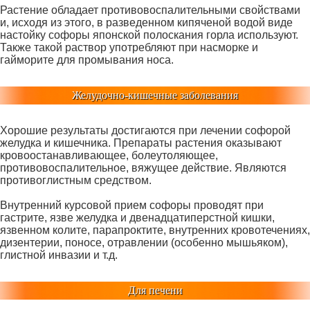
Растение обладает противовоспалительными свойствами
и, исходя из этого, в разведенном кипяченой водой виде
настойку софоры японской полоскания горла используют.
Также такой раствор употребляют при насморке и
гайморите для промывания носа.
Желудочно-кишечные заболевания
Хорошие результаты достигаются при лечении софорой
желудка и кишечника. Препараты растения оказывают
кровоостанавливающее, болеутоляющее,
противовоспалительное, вяжущее действие. Являются
противоглистным средством.
Внутренний курсовой прием софоры проводят при
гастрите, язве желудка и двенадцатиперстной кишки,
язвенном колите, парапроктите, внутренних кровотечениях,
дизентерии, поносе, отравлении (особенно мышьяком),
глистной инвазии и т.д.
Для печени