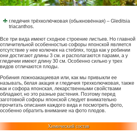
гледи́чия трёхколю́чковая (обыкнове́нная) – Gleditsia
triacanthos.
Все три вида имеют сходное строение листьев. Но главной
отличительной особенностью софоры японской является
отсутствие у нее колючек на стеблях, тогда как у робинии
они достигают длины 3 см. и располагаются парами, а у
гледичии имеют длину 30 см. Особенно сильно у трех
видов отличаются плоды.
Робиния ложноакациевая или, как мы привыкли ее
называть, белая акация и гледичия трехколючковая, также
как и софора японская, лекарственными свойствами
обладают, но это разные растения. Поэтому перед
заготовкой софоры японской следует внимательно
прочитать описания каждого вида и посмотреть фото,
особенно обратить внимание на фото плодов.
Химический состав