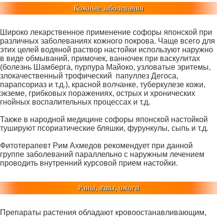
Кожные заболевания
Широко лекарственное применение софоры японской при
различных заболеваниях кожного покрова. Чаще всего для
этих целей водяной раствор настойки используют наружно
в виде обмываний, примочек, ванночек при васкулитах
(болезнь Шамберга, пурпура Майоко, узловатые эритемы,
злокачественный трофический папуллез Дегоса,
парапсориаз и т.д.), красной волчанке, туберкулезе кожи,
экземе, грибковых поражениях, острых и хронических
гнойных воспалительных процессах и т.д.
Также в народной медицине софоры японской настойкой
тушируют псориатические бляшки, фурункулы, сыпь и т.д.
Фитотерапевт Рим Ахмедов рекомендует при данной
группе заболеваний параллельно с наружным лечением
проводить внутренний курсовой прием настойки.
Раны, язвы, ожоги
Препараты растения обладают кровоостанавливающим,