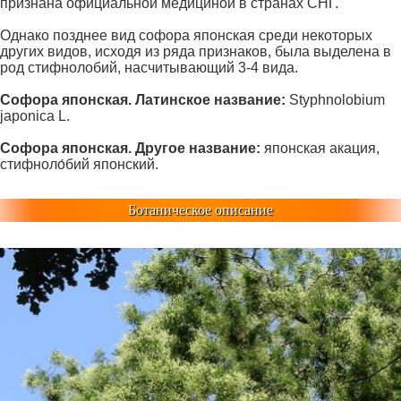
признана официальной медициной в странах СНГ.
Однако позднее вид софора японская среди некоторых
других видов, исходя из ряда признаков, была выделена в
род стифнолобий, насчитывающий 3-4 вида.
Софора японская. Латинское название
:
Styphnolobium
japonica L.
Софора японская. Другое название
:
японская акация,
стифноло́бий японский.
Ботаническое описание