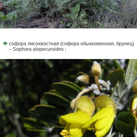
софора лисохвостная (софора обыкновенная, брунец)
– Sophora alopecuroides ;