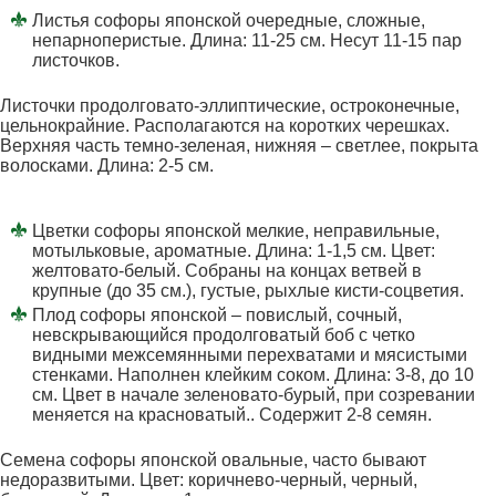
Листья софоры японской очередные, сложные,
непарноперистые. Длина: 11-25 см. Несут 11-15 пар
листочков.
Листочки продолговато-эллиптические, остроконечные,
цельнокрайние. Располагаются на коротких черешках.
Верхняя часть темно-зеленая, нижняя – светлее, покрыта
волосками. Длина: 2-5 см.
Цветки софоры японской мелкие, неправильные,
мотыльковые, ароматные. Длина: 1-1,5 см. Цвет:
желтовато-белый. Собраны на концах ветвей в
крупные (до 35 см.), густые, рыхлые кисти-соцветия.
Плод софоры японской – повислый, сочный,
невскрывающийся продолговатый боб с четко
видными межсемянными перехватами и мясистыми
стенками. Наполнен клейким соком. Длина: 3-8, до 10
см. Цвет в начале зеленовато-бурый, при созревании
меняется на красноватый.. Содержит 2-8 семян.
Семена софоры японской овальные, часто бывают
недоразвитыми. Цвет: коричнево-черный, черный,