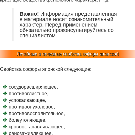
Важно!
Информация представленная
в материале носит ознакомительный
характер. Перед применением
обязательно проконсультируйтесь со
специалистом.
Лечебные и полезные свойства софоры японской
Свойства софоры японской следующие:
сосудорасширяющее,
противоглистное,
успокаивающее,
противоопухолевое,
противовоспалительное,
болеутоляющее,
кровоостанавливающее,
ранозаживляющее,