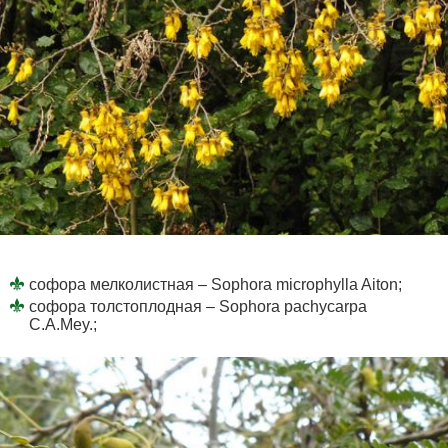
софора мелколистная – Sophora microphylla Aiton;
софора толстоплодная – Sophora pachycarpa
C.A.Mey.;