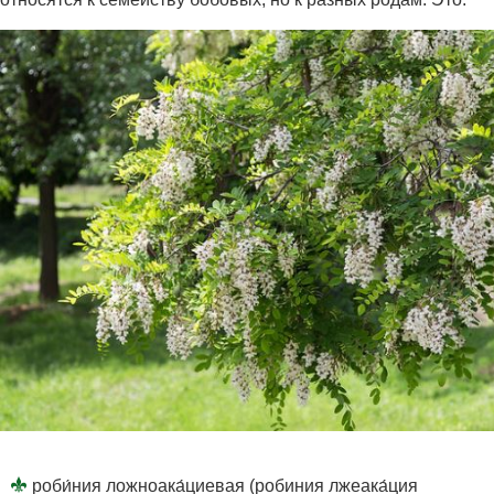
роби́ния ложноака́циевая (робиния лжеака́ция