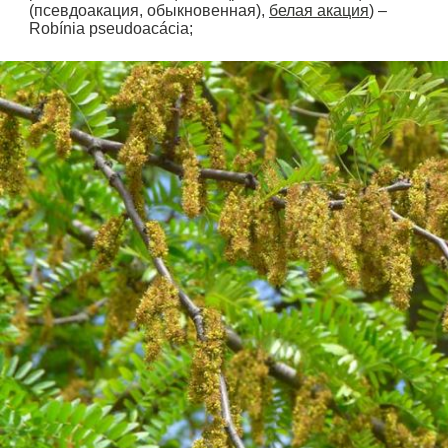
(псевдоакация, обыкновенная),
белая акация
) –
Robínia pseudoacácia;