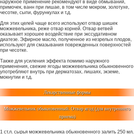
наружное применение рекомендуют в виде обмываний,
примочек, ванн при лишае, в том числе мокром, золотухе,
чесотке, сыпи, фурункулах и т.д.
Для этих целей чаще всего используют отвар шишек
можжевельника, реже отвар корней. Отвар ветвей
оказывает хорошее воздействие при экссудативном
диатезе. Эфирное масло, полученное из незрелых плодов,
используют для смазывания поврежденных поверхностей
при чесотке.
Также для усиления эффекта помимо наружного
применения, свежие ягоды можжевельника обыкновенного
употребляют внутрь при дерматозах, лишаях, экземе,
мокнутии и т.д.
Лекарственные формы
Можжевельник обыкновенный. Отвар ягод (для внутреннего
приема)
1 ст.л. сырья можжевельника обыкновенного залить 250 мл.