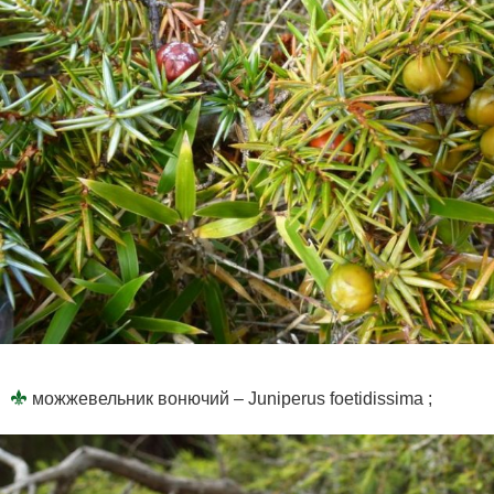
можжевельник вонючий – Juniperus foetidissima ;