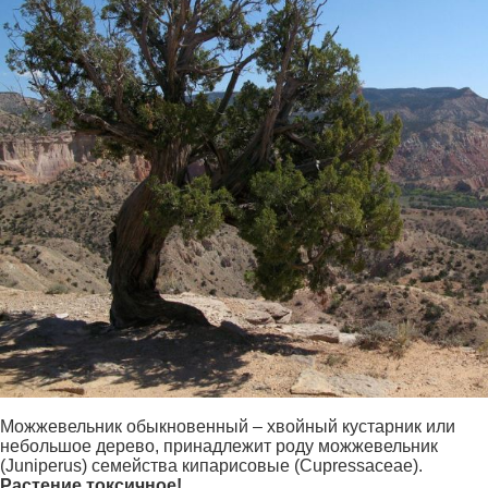
Можжевельник обыкновенный – хвойный кустарник или
небольшое дерево, принадлежит роду можжевельник
(Juniperus) семейства кипарисовые (Cupressaceae).
Растение токсичное!