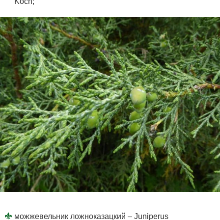
Koch;
можжевельник ложноказацкий – Juniperus