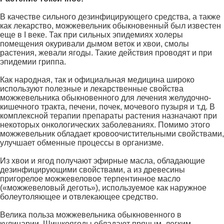
В качестве сильного дезинфицирующего средства, а также
как лекарство, можжевельник обыкновенный был известен
еще в I веке. Так при сильных эпидемиях холеры
помещения окуривали дымом веток и хвои, смолы
растения, жевали ягоды. Такие действия проводят и при
эпидемии гриппа.
Как народная, так и официальная медицина широко
используют полезные и лекарственные свойства
можжевельника обыкновенного для лечения желудочно-
кишечного тракта, печени, почек, мочевого пузыря и т.д. В
комплексной терапии препараты растения назначают при
некоторых онкологических заболеваниях. Помимо этого
можжевельник обладает кровоочистительными свойствами,
улучшает обменные процессы в организме.
Из хвои и ягод получают эфирные масла, обладающие
дезинфицирующими свойствами, а из древесины
пригорелое можжевеловое терпентинное масло
(«можжевеловый деготь»), используемое как наружное
болеутоляющее и отвлекающее средство.
Велика польза можжевельника обыкновенного в
кулинарии. Шишкоягоды обладают пряным, легким