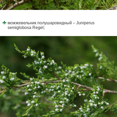
можжевельник полушаровидный – Juniperus
semiglobosa Regel;