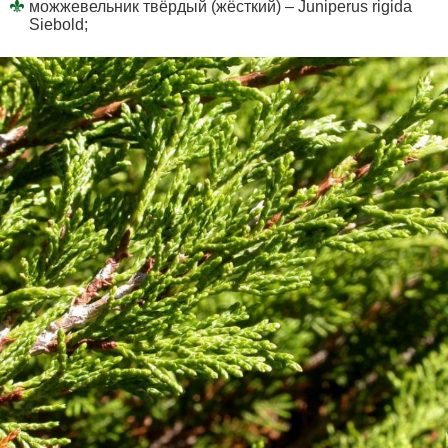
можжевельник твёрдый (жёсткий) – Juniperus rigida
Siebold;