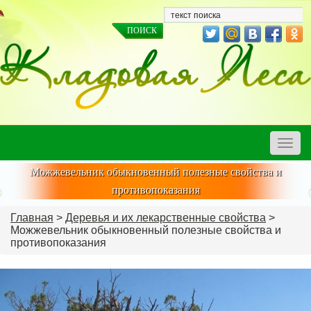
Toggle
naviga
Можжевельник обыкновенный полезные свойства и
противопоказания
Главная
>
Деревья и их лекарственные свойства
>
Можжевельник обыкновенный полезные свойства и
противопоказания