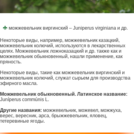
можжевельник виргинский – Juniperus virginiana и др.
Некоторые виды, например, можжевельник казацкий,
можжевельник колючий, используются в лекарственных
целях. Можжевельник ложноказацкий и др. также как и
можжевельник обыкновенный, нашли применение, как
пряность.
Некоторые виды, такие как можжевельник виргинский и
можжевельник колючий, служат сырьем для производства
эфирного масла.
Можжевельник обыкновенный. Латинское название
:
Juníperus commúnis L.
Другие названия:
можжевельник, можевел, можжуха,
верес, вересник, арса, брыжжевельник, яловец,
тетеревиные ягоды.