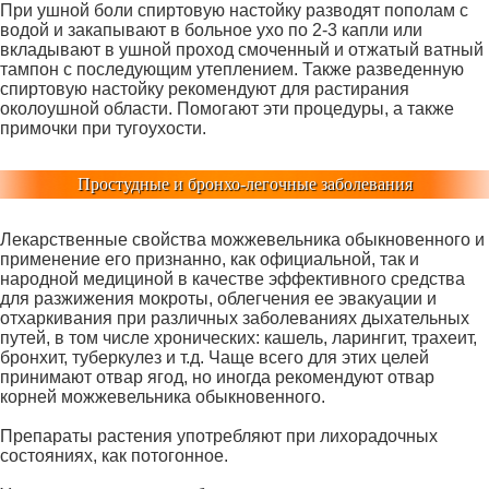
При ушной боли спиртовую настойку разводят пополам с
водой и закапывают в больное ухо по 2-3 капли или
вкладывают в ушной проход смоченный и отжатый ватный
тампон с последующим утеплением. Также разведенную
спиртовую настойку рекомендуют для растирания
околоушной области. Помогают эти процедуры, а также
примочки при тугоухости.
Простудные и бронхо-легочные заболевания
Лекарственные свойства можжевельника обыкновенного и
применение его признанно, как официальной, так и
народной медициной в качестве эффективного средства
для разжижения мокроты, облегчения ее эвакуации и
отхаркивания при различных заболеваниях дыхательных
путей, в том числе хронических: кашель, ларингит, трахеит,
бронхит, туберкулез и т.д. Чаще всего для этих целей
принимают отвар ягод, но иногда рекомендуют отвар
корней можжевельника обыкновенного.
Препараты растения употребляют при лихорадочных
состояниях, как потогонное.