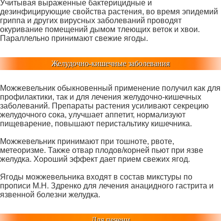
Учитывая выраженные бактерицидные и
дезинфицирующие свойства растения, во время эпидемий
гриппа и других вирусных заболеваний проводят
окуривание помещений дымом тлеющих веток и хвои.
Параллельно принимают свежие ягоды.
Желудочно-кишечные заболевания
Можжевельник обыкновенный применение получил как для
профилактики, так и для лечения желудочно-кишечных
заболеваний. Препараты растения усиливают секрецию
желудочного сока, улучшает аппетит, нормализуют
пищеварение, повышают перистальтику кишечника.
Можжевельник принимают при тошноте, рвоте,
метеоризме. Также отвар плодов/корней пьют при язве
желудка. Хороший эффект дает прием свежих ягод.
Ягоды можжевельника входят в состав микстуры по
прописи М.Н. Здренко для лечения анацидного гастрита и
язвенной болезни желудка.
Для печени