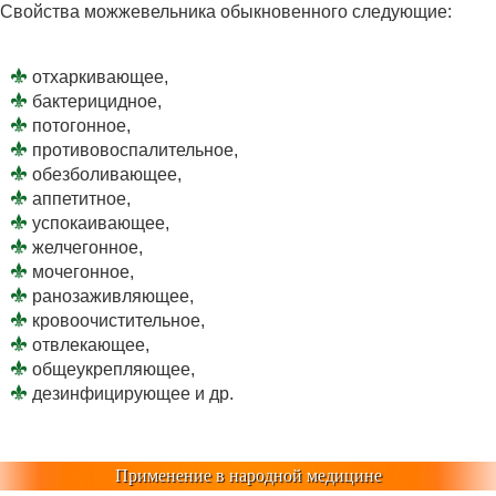
Свойства можжевельника обыкновенного следующие:
отхаркивающее,
бактерицидное,
потогонное,
противовоспалительное,
обезболивающее,
аппетитное,
успокаивающее,
желчегонное,
мочегонное,
ранозаживляющее,
кровоочистительное,
отвлекающее,
общеукрепляющее,
дезинфицирующее и др.
Применение в народной медицине