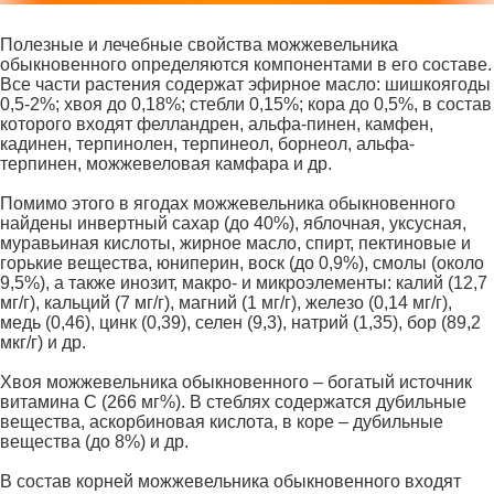
Полезные и лечебные свойства можжевельника
обыкновенного определяются компонентами в его составе.
Все части растения содержат эфирное масло: шишкоягоды
0,5-2%; хвоя до 0,18%; стебли 0,15%; кора до 0,5%, в состав
которого входят фелландрен, альфа-пинен, камфен,
кадинен, терпинолен, терпинеол, борнеол, альфа-
терпинен, можжевеловая камфара и др.
Помимо этого в ягодах можжевельника обыкновенного
найдены инвертный сахар (до 40%), яблочная, уксусная,
муравьиная кислоты, жирное масло, спирт, пектиновые и
горькие вещества, юниперин, воск (до 0,9%), смолы (около
9,5%), а также инозит, макро- и микроэлементы: калий (12,7
мг/г), кальций (7 мг/г), магний (1 мг/г), железо (0,14 мг/г),
медь (0,46), цинк (0,39), селен (9,3), натрий (1,35), бор (89,2
мкг/г) и др.
Хвоя можжевельника обыкновенного – богатый источник
витамина С (266 мг%). В стеблях содержатся дубильные
вещества, аскорбиновая кислота, в коре – дубильные
вещества (до 8%) и др.
В состав корней можжевельника обыкновенного входят