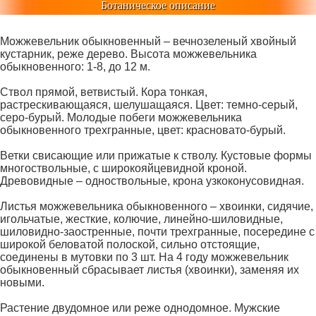
Ботаническое описание
Можжевельник обыкновенный – вечнозеленый хвойный
кустарник, реже дерево. Высота можжевельника
обыкновенного: 1-8, до 12 м.
Ствол прямой, ветвистый. Кора тонкая,
растрескивающаяся, шелушащаяся. Цвет: темно-серый,
серо-бурый. Молодые побеги можжевельника
обыкновенного трехгранные, цвет: красновато-бурый.
Ветки свисающие или прижатые к стволу. Кустовые формы
многоствольные, с широкояйцевидной кроной.
Древовидные – одноствольные, крона узкоконусовидная.
Листья можжевельника обыкновенного – хвоинки, сидячие,
игольчатые, жесткие, колючие, линейно-шиловидные,
шиловидно-заостренные, почти трехгранные, посередине с
широкой беловатой полоской, сильно отстоящие,
соединены в мутовки по 3 шт. На 4 году можжевельник
обыкновенный сбрасывает листья (хвоинки), заменяя их
новыми.
Растение двудомное или реже однодомное. Мужские