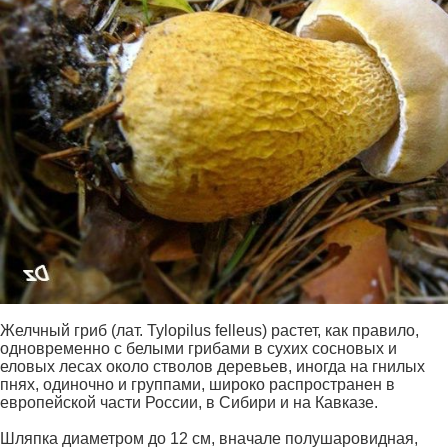
Желчный гриб (лат. Tylopilus felleus) растет, как правило,
одновременно с белыми грибами в сухих сосновых и
еловых лесах около стволов деревьев, иногда на гнилых
пнях, одиночно и группами, широко распространен в
европейской части России, в Сибири и на Кавказе.
Шляпка диаметром до 12 см, вначале полушаровидная,