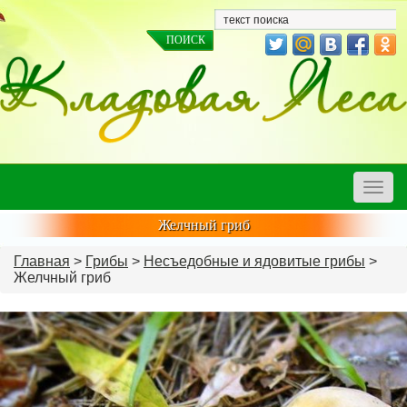
Toggle
naviga
Желчный гриб
Главная
>
Грибы
>
Несъедобные и ядовитые грибы
>
Желчный гриб