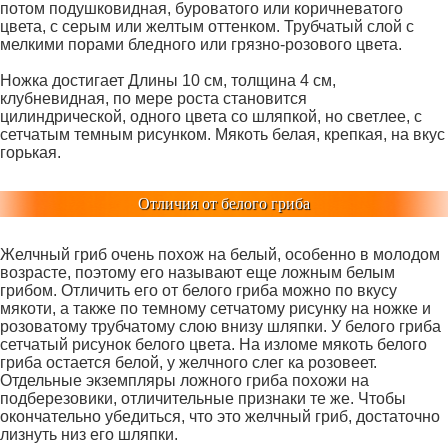
потом подушковидная, буроватого или коричневатого
цвета, с серым или желтым оттенком. Трубчатый слой с
мелкими порами бледного или грязно-розового цвета.
Ножка достигает Длины 10 см, толщина 4 см,
клубневидная, по мере роста становится
цилиндрической, одного цвета со шляпкой, но светлее, с
сетчатым темным рисунком. Мякоть белая, крепкая, на вкус
горькая.
Отличия от белого гриба
Желчный гриб очень похож на белый, особенно в молодом
возрасте, поэтому его называют еще ложным белым
грибом. Отличить его от белого гриба можно по вкусу
мякоти, а также по темному сетчатому рисунку на ножке и
розоватому трубчатому слою внизу шляпки. У белого гриба
сетчатый рисунок белого цвета. На изломе мякоть белого
гриба остается белой, у желчного слег ка розовеет.
Отдельные экземпляры ложного гриба похожи на
подберезовики, отличительные признаки те же. Чтобы
окончательно убедиться, что это желчный гриб, достаточно
лизнуть низ его шляпки.