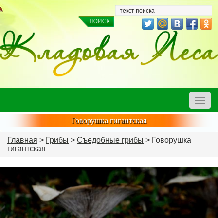
Toggle
naviga
Говорушка гигантская
Главная
>
Грибы
>
Съедобные грибы
> Говорушка
гигантская