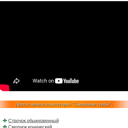
Другие записи из категории "
Съедобные грибы
":
Строчок обыкновенный
Сморчок конический