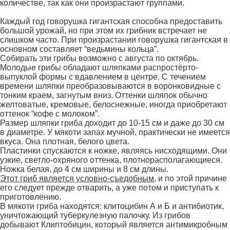
количестве, так как они произрастают группами.
Каждый год говорушка гигантская способна предоставить
большой урожай, но при этом их грибник встречает не
слишком часто. При произрастании говорушка гигантская в
основном составляет “ведьмины кольца”.
Собирать эти грибы возможно с августа по октябрь.
Молодые грибы обладают шляпками распростёрто-
выпуклой формы с вдавлением в центре. С течением
времени шляпки преобразовываются в воронковидные с
тонким краем, загнутым вниз. Оттенки шляпок обычно
желтоватые, кремовые, белоснежные, иногда приобретают
оттенок “кофе с молоком”.
Размер шляпки гриба доходит до 10-15 см и даже до 30 см
в диаметре. У мякоти запах мучной, практически не имеется
вкуса. Она плотная, белого цвета.
Пластинки спускаются к ножке, являясь нисходящими. Они
узкие, светло-охряного оттенка, плотнорасполагающиеся.
Ножка белая, до 4 см ширины и 8 см длины.
Этот гриб является условно-съедобным
, и по этой причине
его следует прежде отварить, а уже потом и приступать к
приготовлению.
В мякоти гриба находятся: клитоцибин А и Б и антибиотик,
уничтожающий туберкулезную палочку. Из грибов
добывают Клиптобицин, который является антимикробным