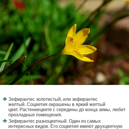
Зефирантес золотистый, или зефирантес
желтый. Соцветия окрашены в яркий желтый
цвет. Растениецвете с середины до конца зимы, любит
прохладные помещения.
Зефирантес разноцветный. Один из самых
интересных видов. Его соцветия имеют двухцветную