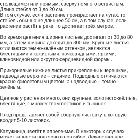
стелющимся или прямым, сверху немного ветвистым.
Длина стебля от 3 до 20 см.
В том случае, если растение произрастает на лугах, то
стебель обычно не длиннее 50 см, а в том случае, если
растение растёт в реке, то достигает трёх метров.
Во время цветения ширина листьев достигает от 30 до 80
мм, а затем ширина доходит до 300 мм. Крупные листья
отличаются тёмно-зелёным оттенком, являются
блестящими и кожистыми, почковидными, яркими,
клиновидной или округло-сердцевидной формы.
Прикорневые нижние листья прикреплены к черешкам,
надводные верхние – сидячие. Подводные отличаются
красно-фиолетовым цветом, а надводные – тёмно-
зелёным.
Цветков у растения много, они крупные, золотисто-жёлтые,
блестящие, с множеством пестиков и тычинок.
Плод представляет собой сборную листовку, в которую
входит 5-10 листовок.
Калужница цветёт в апреле-мае. В некоторых случаях
может зацвести повторно в сентябре. Лекарственное