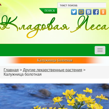
Toggle
naviga
Калужница болотная
Главная
>
Другие лекарственные растения
>
Калужница болотная