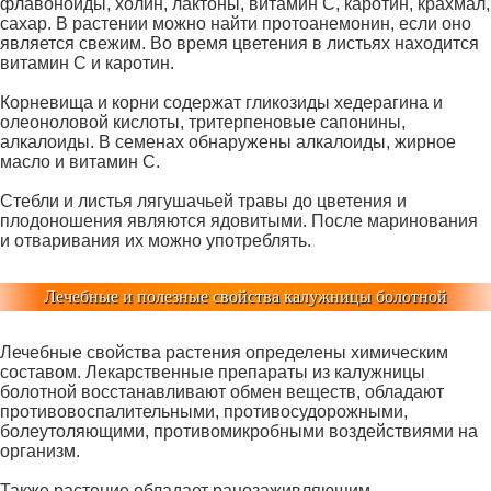
флавоноиды, холин, лактоны, витамин С, каротин, крахмал,
сахар. В растении можно найти протоанемонин, если оно
является свежим. Во время цветения в листьях находится
витамин С и каротин.
Корневища и корни содержат гликозиды хедерагина и
олеоноловой кислоты, тритерпеновые сапонины,
алкалоиды. В семенах обнаружены алкалоиды, жирное
масло и витамин С.
Стебли и листья лягушачьей травы до цветения и
плодоношения являются ядовитыми. После маринования
и отваривания их можно употреблять.
Лечебные и полезные свойства калужницы болотной
Лечебные свойства растения определены химическим
составом. Лекарственные препараты из калужницы
болотной восстанавливают обмен веществ, обладают
противовоспалительными, противосудорожными,
болеутоляющими, противомикробными воздействиями на
организм.
Также растение обладает ранозаживляющим,