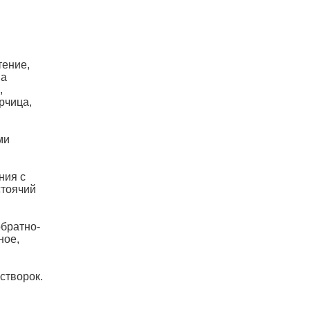
тение,
ва
,
рчица,
ми
ния с
стоячий
обратно-
ное,
створок.