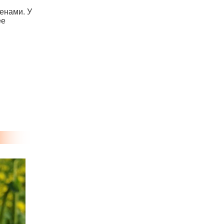
енами. У
ее