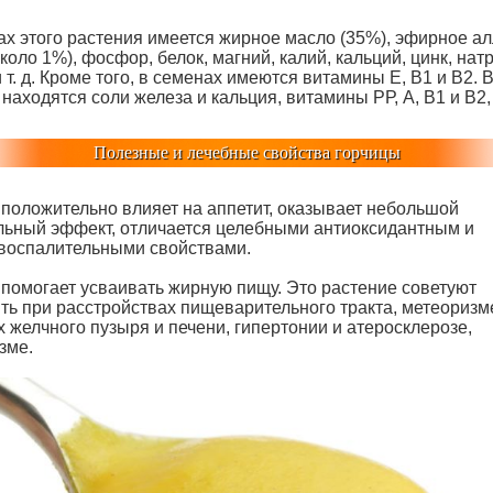
ах этого растения имеется жирное масло (35%), эфирное а
коло 1%), фосфор, белок, магний, калий, кальций, цинк, нат
 т. д. Кроме того, в семенах имеются витамины Е, В1 и В2. 
находятся соли железа и кальция, витамины РР, А, В1 и В2,
Полезные и лечебные свойства горчицы
 положительно влияет на аппетит, оказывает небольшой
льный эффект, отличается целебными антиоксидантным и
воспалительными свойствами.
 помогает усваивать жирную пищу. Это растение советуют
ть при расстройствах пищеварительного тракта, метеоризм
 желчного пузыря и печени, гипертонии и атеросклерозе,
зме.