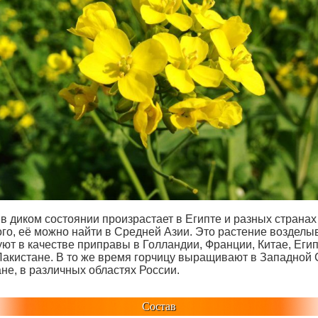
в диком состоянии произрастает в Египте и разных странах
ого, её можно найти в Средней Азии. Это растение возделы
ют в качестве приправы в Голландии, Франции, Китае, Егип
Пакистане. В то же время горчицу выращивают в Западной 
не, в различных областях России.
Состав