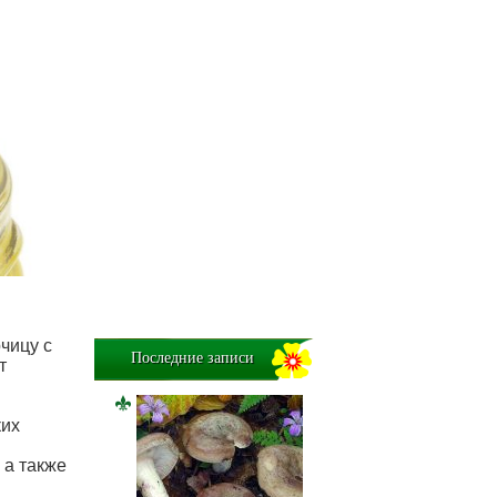
чицу с
Последние записи
т
ких
 а также