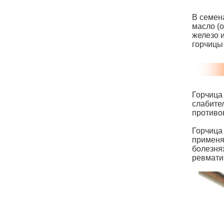
В семен
масло (о
железо и
горчицы 
Горчица
слабите
противо
Горчица
применя
болезнях
ревмати