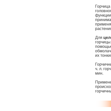
Горчица 
головно
функции
принима
применя
растения
Для
цел
горчицы,
помощью
обмолач
их тонки
Горчичн
ч. л. го
мин.
Примене
происхо
горчичн