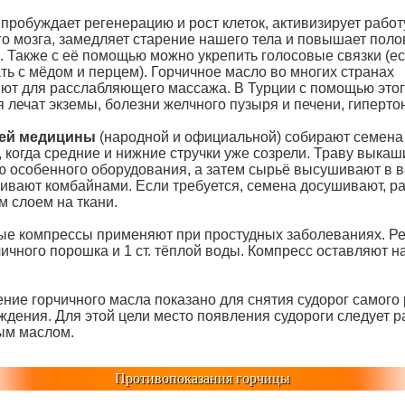
пробуждает регенерацию и рост клеток, активизирует работ
го мозга, замедляет старение нашего тела и повышает пол
. Также с её помощью можно укрепить голосовые связки (е
ть с мёдом и перцем). Горчичное масло во многих странах
ют для расслабляющего массажа. В Турции с помощью это
 лечат экземы, болезни желчного пузыря и печени, гиперто
ей медицины
(народной и официальной) собирают семена
 когда средние и нижние стручки уже созрели. Траву выкаш
 особенного оборудования, а затем сырьё высушивают в в
ивают комбайнами. Если требуется, семена досушивают, р
м слоем на ткани.
ые компрессы применяют при простудных заболеваниях. Ре
рчичного порошка и 1 ст. тёплой воды. Компресс оставляют н
ние горчичного масла показано для снятия судорог самого 
ждения. Для этой цели место появления судороги следует р
ым маслом.
Противопоказания горчицы