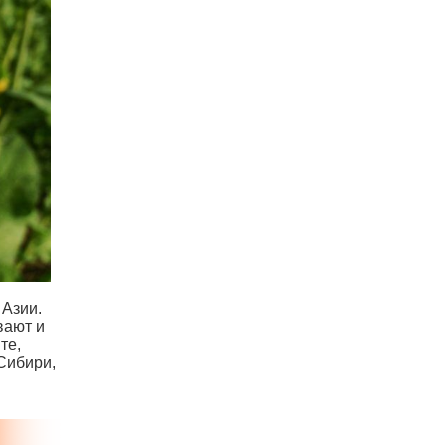
 Азии.
вают и
те,
Сибири,