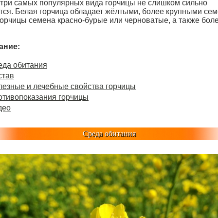
три самых популярных вида горчицы не слишком сильно
тся. Белая горчица обладает жёлтыми, более крупными сем
горчицы семена красно-бурые или черноватые, а также бол
ание:
еда обитания
став
лезные и лечебные свойства горчицы
отивопоказания горчицы
део
Среда обитания