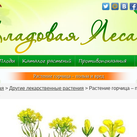
Плоды
Каталог растений
Противопоказания
Болезнь-растение
Растение горчица – польза и вред
ая
>
Другие лекарственные растения
> Растение горчица – 