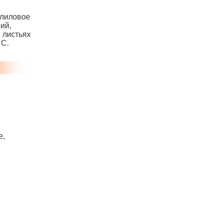
ллиловое
рий,
В листьях
 С.
е,