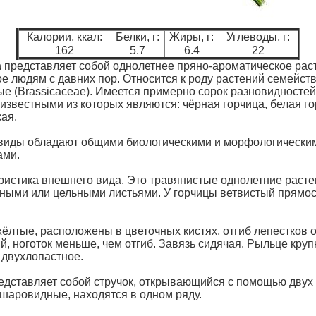
Калории, ккал:
Белки, г:
Жиры, г:
Углеводы, г:
162
5.7
6.4
22
а
представляет собой однолетнее пряно-ароматическое рас
ое людям с давних пор. Относится к роду растений семейст
ые (Brassicaceae). Имеется примерно сорок разновидностей
известными из которых являются: чёрная горчица, белая го
ая.
 виды обладают общими биологическими и морфологически
ами.
ристика внешнего вида. Это травянистые однолетние расте
ными или цельными листьями. У горчицы ветвистый прямо
жёлтые, расположены в цветочных кистях, отгиб лепестков 
, ноготок меньше, чем отгиб. Завязь сидячая. Рыльце круп
 двухлопастное.
едставляет собой стручок, открывающийся с помощью двух 
шаровидные, находятся в одном ряду.