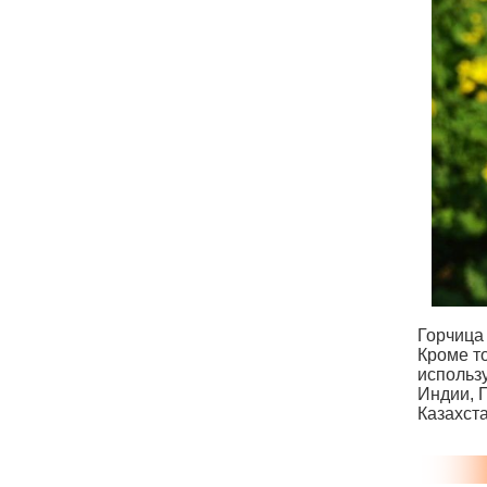
Горчица 
Кроме т
использу
Индии, 
Казахста