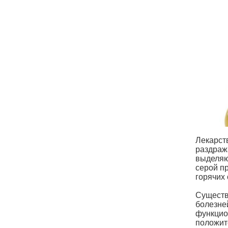
Лекарст
раздраж
выделяю
серой пр
горячих 
Существ
болезней
функцио
положит