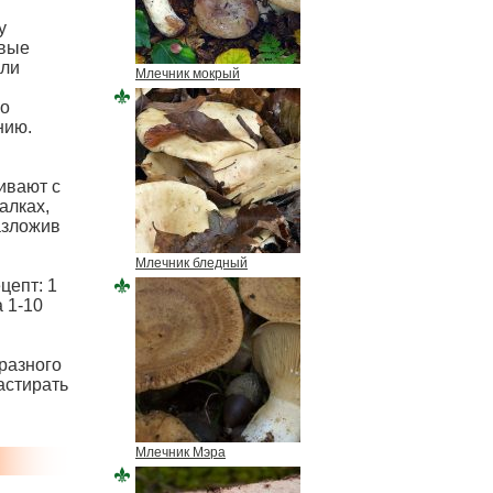
у
овые
сли
Млечник мокрый
го
нию.
ивают с
алках,
азложив
Млечник бледный
цепт: 1
а 1-10
разного
астирать
Млечник Мэра