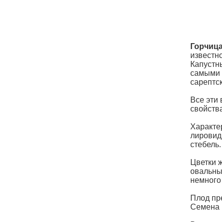
Горчиц
известн
Капустн
самыми 
сарептск
Все эти
свойств
Характе
лировид
стебель.
Цветки 
овальный
немного
Плод пр
Семена 