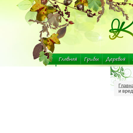
Главная
Грибы
Деревья
Комнатные растения
Главн
и вред