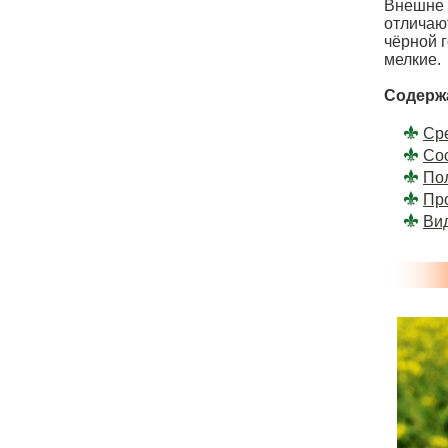
Внешне 
отличаю
чёрной 
мелкие.
Содерж
Ср
Cо
По
Пр
Ви