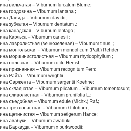
ина вильчатая – Viburnum furcatum Blume;
ина гордовина – Viburnum lantana ;
ина Давида – Viburnum davidii;
ина зубчатая – Viburnum dentatum .;
ина канадская – Viburnum lentago ;
ина Карльса – Viburnum carlesii ;
ина лавролистная (вечнозеленая) – Viburnum tinus .;
ина монгольская – Viburnum mongolicum (Pall.) Rehder;
ина морщинистолистная – Viburnum rhytidophyllum ;
ина полезная – Viburnum utile Hemsl;
ина признанная – Viburnum recognitum Fern;
ина Райта – Viburnum wrightii ;
ина Саржента – Viburnum sargentii Koehne;
ина складчатая – Viburnum plicatum = Viburnum tomentosum;
ина сливолистная – Viburnum prunifolia L.;
ина съедобная – Viburnum edule (Michx.) Raf.;
ина трехлопастная – Viburnum \ trilobum ;
ина щетинистая – Viburnum setigerum Hance;
ина авабуки – Viburnum awabuki;
ина Барквуда – Viburnum x burkwoodii;