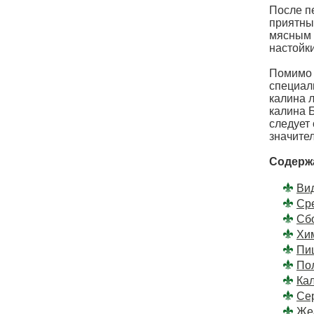
После п
приятным
мясным б
настойки
Помимо 
специал
калина л
калина 
следует
значите
Содерж
Ви
Ср
Сбо
Хи
Пи
По
Кал
Се
Же