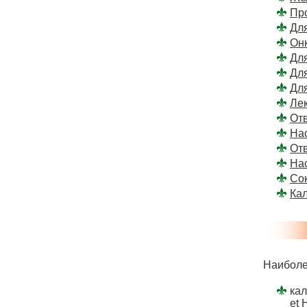
Пр
Дл
Он
Дл
Для
Дл
Ле
От
На
От
Нас
Сок
Ка
Наиболе
кал
et 