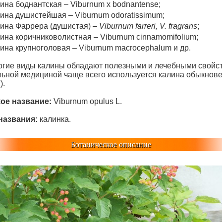
ина боднантская – Viburnum x bodnantense;
ина душистейшая – Viburnum odoratissimum;
ина Фаррера (душистая) –
Viburnum farreri
,
V. fragrans
;
ина коричниковолистная – Viburnum cinnamomifolium;
ина крупноголовая – Viburnum macrocephalum и др.
огие виды калины обладают полезными и лечебными свойс
ьной медициной чаще всего используется калина обыкнов
).
ое название:
Viburnum opulus L.
названия:
калинка.
Ботаническое описание