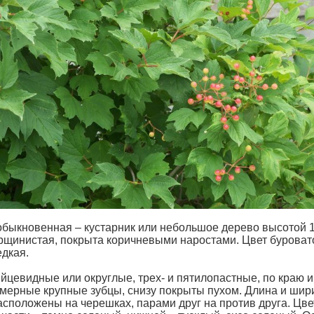
обыкновенная – кустарник или небольшое дерево высотой 1,
рщинистая, покрыта коричневыми наростами. Цвет буроват
едкая.
яйцевидные или округлые, трех- и пятилопастные, по краю 
мерные крупные зубцы, снизу покрыты пухом. Длина и шири
асположены на черешках, парами друг на против друга. Цве