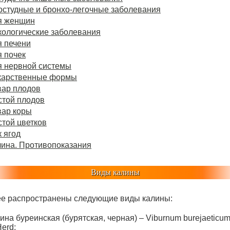
остудные и бронхо-легочные заболевания
я женщин
кологические заболевания
я печени
 почек
я нервной системы
карственные формы
вар плодов
стой плодов
вар коры
той цветков
 ягод
лина. Противопоказания
Виды калины
е распространены следующие виды калины:
ина буреинская (бурятская, черная) – Viburnum burejaeticu
Herd;