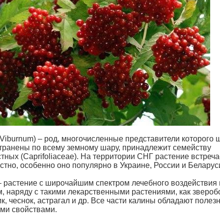
(Viburnum) – род, многочисленные представители которого 
транены по всему земному шару, принадлежит семейству
ных (Caprifoliaceae). На территории СНГ растение встреча
стно, особенно оно популярно в Украине, России и Беларус
– растение с широчайшим спектром лечебного воздействия 
м, наряду с такими лекарственными растениями, как звероб
, чеснок, астрагал и др. Все части калины обладают полез
ми свойствами.