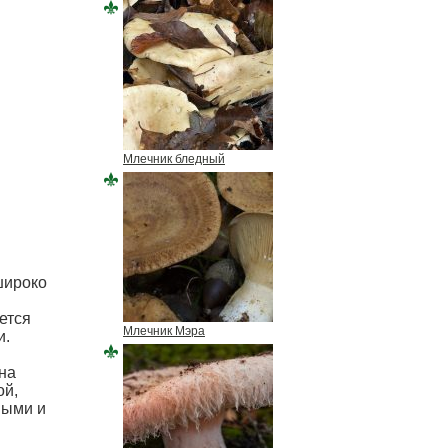
Млечник бледный
широко
ется
Млечник Мэра
и.
на
ой,
ными и