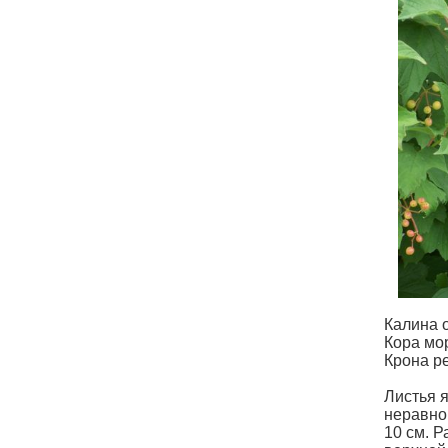
Калина 
Кора мо
Крона р
Листья 
неравно
10 см. Р