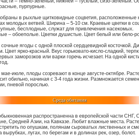
 части – темно-зеленый, нижней – тусклый, сизо-зеленый. 
красные, пурпурные.
собраны в рыхлые щитковидные соцветия, расположенные 
ах молодых ветвей. Ширина – 5-10 см. Краевые цветки в со
рупные, бесплодные, служат для привлечения насекомых.
ые – обоеполые. Цветки душистые. Цвет белый или бело-р
 сочные ягоды с одной плоской сердцевидной косточкой. Д
см. Цвет ярко-красный. Вкус горьковато-кисло-сладкий, терпк
рвых заморозков или варки горечь исчезает. На одной кист
год.
 мае-июле, плоды созревают в конце августе-октябре. Раст
сит обильно, начиная с 3-4 года жизни. Размножается семе
ми, пневой порослью.
Среда обитания
обыкновенная распространенна в европейской части СНГ, 
ане, Средней Азии, на Кавказе. Любит влажные места. Раст
стретить по опушкам, полянам сыроватых лиственных и с
а вырубках, лугах, по берегам и в долинах рек, озер, болот.