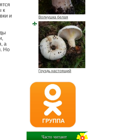
ятся
 к
вки и
Волнушка белая
иды
и,
, а
. Но
Груздь настоящий
Часто читают