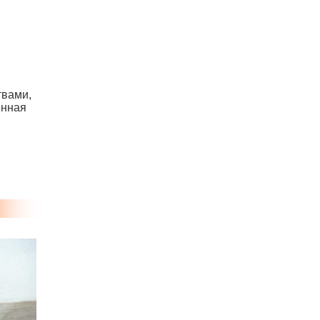
твами,
енная