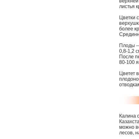
верхней
листья 
Цветки 
верхушк
более к
Срединн
Плоды –
0,8-1,2 
После пе
80-100 я
Цветет в
плодоно
отводка
Калина 
Казахст
можно в
лесов, н