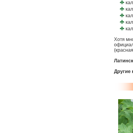
кал
кал
кал
кал
кал
Хотя мн
официал
(красная
Латинск
Другие 