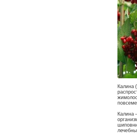
Калина 
распрос
жимолост
повсеме
Калина 
организ
шиповник
лечебны