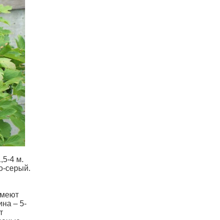
5-4 м.
о-серый.
имеют
на – 5-
т