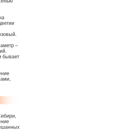
Осенью
на
цветии
озовый.
иаметр –
ий.
и бывает
ение
нами,
Сибири,
ение
мешанных