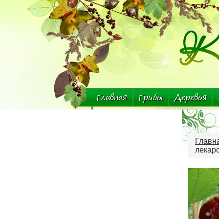
Главная
Грибы
Деревья
Комнатные растения
Главн
лекар