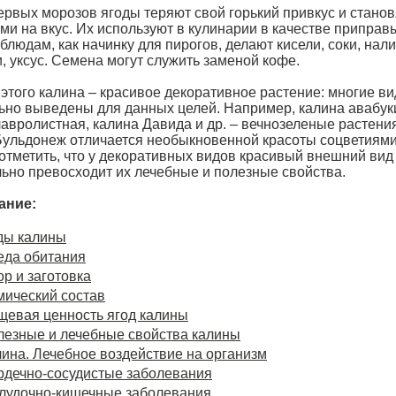
ервых морозов ягоды теряют свой горький привкус и станов
и на вкус. Их используют в кулинарии в качестве приправы
людам, как начинку для пирогов, делают кисели, соки, нали
, уксус. Семена могут служить заменой кофе.
этого калина – красивое декоративное растение: многие в
ьно выведены для данных целей. Например, калина авабук
авролистная, калина Давида и др. – вечнозеленые растения
Бульдонеж отличается необыкновенной красоты соцветиями
 отметить, что у декоративных видов красивый внешний вид
льно превосходит их лечебные и полезные свойства.
ание:
ды калины
еда обитания
р и заготовка
мический состав
щевая ценность ягод калины
лезные и лечебные свойства калины
ина. Лечебное воздействие на организм
рдечно-сосудистые заболевания
лудочно-кишечные заболевания