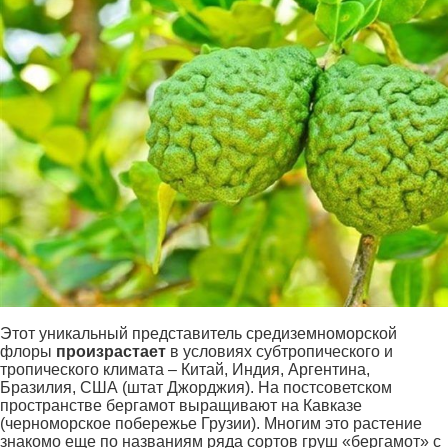
Этот уникальный представитель средиземноморской
флоры
произрастает
в условиях субтропического и
тропического климата – Китай, Индия, Аргентина,
Бразилия, США (штат Джорджия). На постсоветском
пространстве бергамот выращивают на Кавказе
(черноморское побережье Грузии). Многим это растение
знакомо еще по названиям ряда сортов груш «бергамот» с