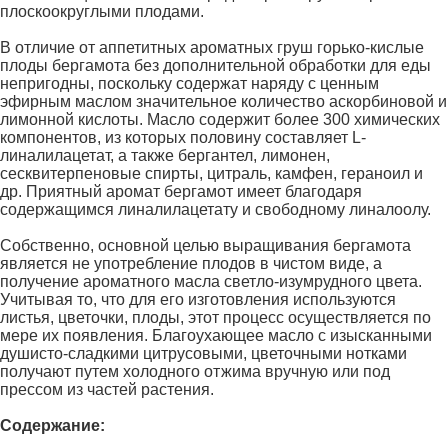
плоскоокруглыми плодами.
В отличие от аппетитных ароматных груш горько-кислые
плоды бергамота без дополнительной обработки для еды
непригодны, поскольку содержат наряду с ценным
эфирным маслом значительное количество аскорбиновой и
лимонной кислоты. Масло содержит более 300 химических
компонентов, из которых половину составляет L-
линалилацетат, а также бергантел, лимонен,
сесквитерпеновые спирты, цитраль, камфен, гераноил и
др. Приятный аромат бергамот имеет благодаря
содержащимся линалилацетату и свободному линалоолу.
Собственно, основной целью выращивания бергамота
является не употребление плодов в чистом виде, а
получение ароматного масла светло-изумрудного цвета.
Учитывая то, что для его изготовления используются
листья, цветочки, плоды, этот процесс осуществляется по
мере их появления. Благоухающее масло с изысканными
душисто-сладкими цитрусовыми, цветочными нотками
получают путем холодного отжима вручную или под
прессом из частей растения.
Содержание: