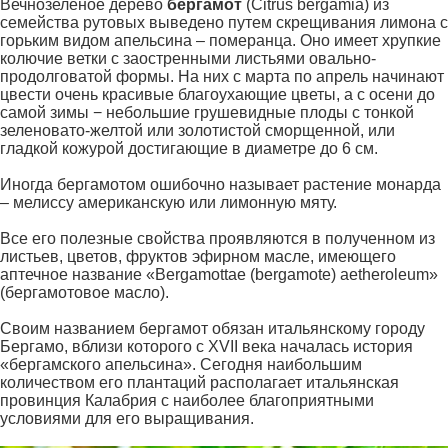
Вечнозеленое дерево
бергамот
(Citrus bergamia) из
семейства рутовых выведено путем скрещивания лимона с
горьким видом апельсина – померанца. Оно имеет хрупкие
колючие ветки с заостренными листьями овально-
продолговатой формы. На них с марта по апрель начинают
цвести очень красивые благоухающие цветы, а с осени до
самой зимы − небольшие грушевидные плоды с тонкой
зеленовато-желтой или золотистой сморщенной, или
гладкой кожурой достигающие в диаметре до 6 см.
Иногда бергамотом ошибочно называет растение монарда
– мелиссу американскую или лимонную мяту.
Все его полезные свойства проявляются в полученном из
листьев, цветов, фруктов эфирном масле, имеющего
аптечное название «Bergamottae (bergamote) aetheroleum»
(бергамотовое масло).
Своим названием бергамот обязан итальянскому городу
Бергамо, вблизи которого с XVII века началась история
«бергамского апельсина». Сегодня наибольшим
количеством его плантаций располагает итальянская
провинция Калабрия с наиболее благоприятными
условиями для его выращивания.