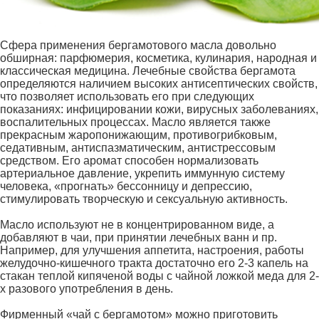
Сфера применения бергамотового масла довольно
обширная: парфюмерия, косметика, кулинария, народная и
классическая медицина. Лечебные свойства бергамота
определяются наличием высоких антисептических свойств,
что позволяет использовать его при следующих
показаниях: инфицировании кожи, вирусных заболеваниях,
воспалительных процессах. Масло является также
прекрасным жаропонижающим, противогрибковым,
седативным, антиспазматическим, антистрессовым
средством. Его аромат способен нормализовать
артериальное давление, укрепить иммунную систему
человека, «прогнать» бессонницу и депрессию,
стимулировать творческую и сексуальную активность.
Масло используют не в концентрированном виде, а
добавляют в чаи, при принятии лечебных ванн и пр.
Например, для улучшения аппетита, настроения, работы
желудочно-кишечного тракта достаточно его 2-3 капель на
стакан теплой кипяченой воды с чайной ложкой меда для 2-
х разового употребления в день.
Фирменный «чай с бергамотом» можно приготовить