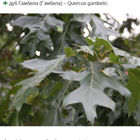
дуб Гамбела (Гэмбела) – Quercus gambelii;