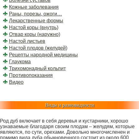
Болезни суставов
Кожные заболевания
Раны, порезы, ожоги…
Лекарственные формы
Настой коры (внутрь)
Отвар коры (наружно)
Настой листьев
Настой плодов (желудей)
Рецепты народной медицины
Глаукома
Трихомонадный кольпит
Противопоказания
Видео
Виды и разновидности
Род дуб включает в себя деревья и кустарники, хорошо
узнаваемые благодаря своим плодам – желудям, которые
являются, по сути, орехами. Довольно многочисленен и
помимо вида дуба обыкновенного состоит из около 600