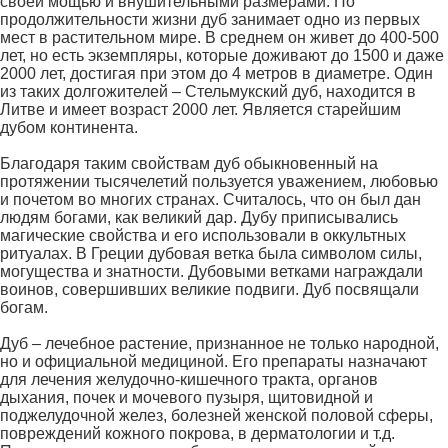
своей мощью и внушительными размерами. По
продолжительности жизни дуб занимает одно из первых
мест в растительном мире. В среднем он живет до 400-500
лет, но есть экземпляры, которые доживают до 1500 и даже
2000 лет, достигая при этом до 4 метров в диаметре. Один
из таких долгожителей – Стельмукский дуб, находится в
Литве и имеет возраст 2000 лет. Является старейшим
дубом континента.
Благодаря таким свойствам дуб обыкновенный на
протяжении тысячелетий пользуется уважением, любовью
и почетом во многих странах. Считалось, что он был дан
людям богами, как великий дар. Дубу приписывались
магические свойства и его использовали в оккультных
ритуалах. В Греции дубовая ветка была символом силы,
могущества и знатности. Дубовыми ветками награждали
воинов, совершивших великие подвиги. Дуб посвящали
богам.
Дуб – лечебное растение, признанное не только народной,
но и официальной медициной. Его препараты назначают
для лечения желудочно-кишечного тракта, органов
дыхания, почек и мочевого пузыря, щитовидной и
поджелудочной желез, болезней женской половой сферы,
повреждений кожного покрова, в дерматологии и т.д.