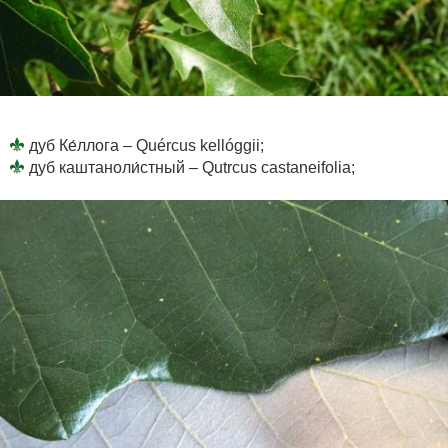
дуб Ке́ллога – Quércus kellóggii;
дуб каштаноли́стный – Qutrcus castaneifolia;