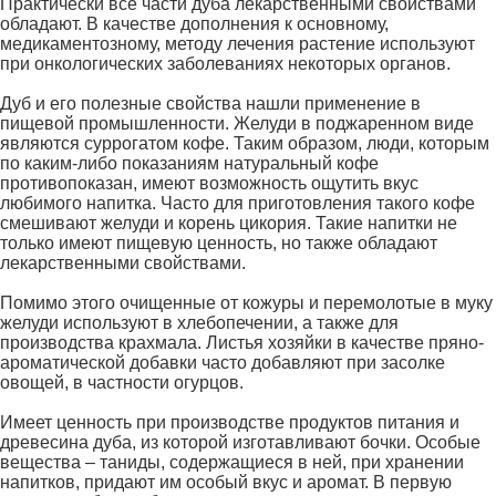
Практически все части дуба лекарственными свойствами
обладают. В качестве дополнения к основному,
медикаментозному, методу лечения растение используют
при онкологических заболеваниях некоторых органов.
Дуб и его полезные свойства нашли применение в
пищевой промышленности. Желуди в поджаренном виде
являются суррогатом кофе. Таким образом, люди, которым
по каким-либо показаниям натуральный кофе
противопоказан, имеют возможность ощутить вкус
любимого напитка. Часто для приготовления такого кофе
смешивают желуди и корень цикория. Такие напитки не
только имеют пищевую ценность, но также обладают
лекарственными свойствами.
Помимо этого очищенные от кожуры и перемолотые в муку
желуди используют в хлебопечении, а также для
производства крахмала. Листья хозяйки в качестве пряно-
ароматической добавки часто добавляют при засолке
овощей, в частности огурцов.
Имеет ценность при производстве продуктов питания и
древесина дуба, из которой изготавливают бочки. Особые
вещества – таниды, содержащиеся в ней, при хранении
напитков, придают им особый вкус и аромат. В первую