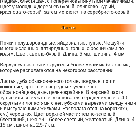
гладкая, блестящая, с поперечновытянутыми чечевичками.
Цвет у молодых деревьев бурый, оливково-бурый,
красновато-серый, затем меняется на серебристо-серый.
Листья
Почки полушаровидные, яйцевидные, тупые. Чешуйки
многочисленные, пятирядные, голые, с ресничками по
краям. Цвет: светло-бурый. Длина: 5 мм., ширина: 4 мм.
Верхушечные почки окружены более мелкими боковыми,
которые располагаются на некотором расстоянии.
Листья дуба обыкновенного голые, твердые, почти
кожистые, простые, очередные, удлиненно-
обратнояйцевидные, цельнокрайние. В верхней части
тупые или выемчатые, у основания сердцевидные, с 4-6
округлыми лопастями с неглубокими вырезами между ними
и выступающими жилками. Располагаются на коротких (1
см.) черешках. Цвет верхней части: темно-зеленый,
блестящий, нижней – более светлый, желтоватый. Длина: 4-
15 см., ширина: 2,5-7 см.