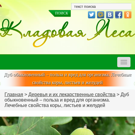
Toggle
naviga
Дуб обыкновенный – польза и вред для организма. Лечебные
свойства коры, листьев и желудей
Главная
>
Деревья и их лекарственные свойства
> Дуб
обыкновенный – польза и вред для организма.
Лечебные свойства коры, листьев и желудей