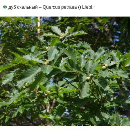
дуб скальный – Quercus petraea () Liebl.;