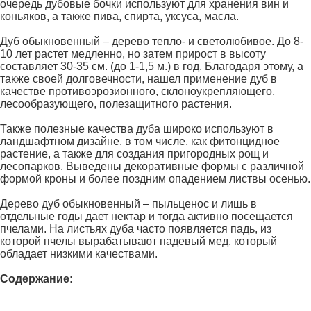
очередь дубовые бочки используют для хранения вин и
коньяков, а также пива, спирта, уксуса, масла.
Дуб обыкновенный – дерево тепло- и светолюбивое. До 8-
10 лет растет медленно, но затем прирост в высоту
составляет 30-35 см. (до 1-1,5 м.) в год. Благодаря этому, а
также своей долговечности, нашел применение дуб в
качестве противоэрозионного, склоноукрепляющего,
лесообразующего, полезащитного растения.
Также полезные качества дуба широко используют в
ландшафтном дизайне, в том числе, как фитонцидное
растение, а также для создания пригородных рощ и
лесопарков. Выведены декоративные формы с различной
формой кроны и более поздним опадением листвы осенью.
Дерево дуб обыкновенный – пыльценос и лишь в
отдельные годы дает нектар и тогда активно посещается
пчелами. На листьях дуба часто появляется падь, из
которой пчелы вырабатывают падевый мед, который
обладает низкими качествами.
Содержание: