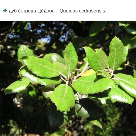
дуб о́строва Це́дрос – Quercus cedrosensis;