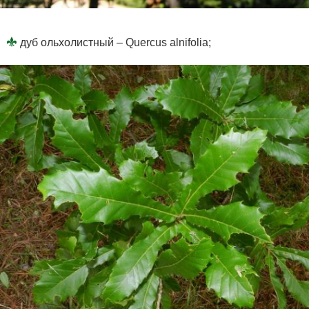
дуб ольхолистный – Quercus alnifolia;