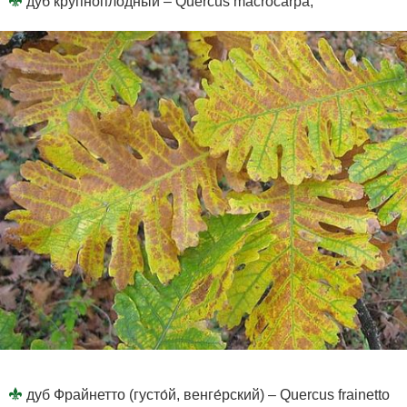
дуб крупноплодный – Quercus macrocarpa;
дуб Фрайнетто (густо́й, венге́рский) – Quercus frainetto