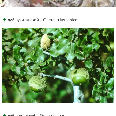
дуб лузитанский – Quercus lusitanica;
дуб лива́нский – Quercus libani;