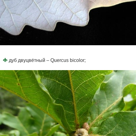
дуб двуцве́тный – Quercus bicolor;