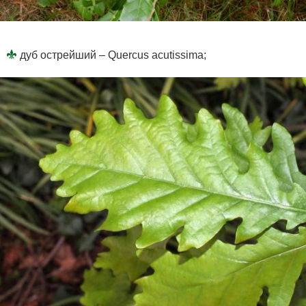
дуб острейший – Quercus acutissima;