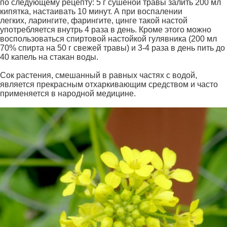
по следующему рецепту: 5 г сушеной травы залить 200 мл
кипятка, настаивать 10 минут. А при воспалении
легких, ларингите, фарингите, цинге такой настой
употребляется внутрь 4 раза в день. Кроме этого можно
воспользоваться спиртовой настойкой гулявника (200 мл
70% спирта на 50 г свежей травы) и 3-4 раза в день пить до
40 капель на стакан воды.
Сок растения, смешанный в равных частях с водой,
является прекрасным отхаркивающим средством и часто
применяется в народной медицине.