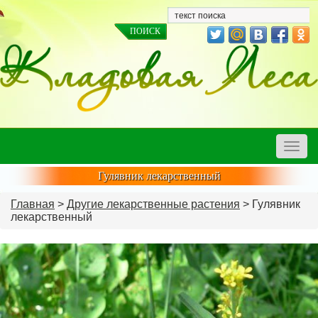
Toggle
naviga
Гулявник лекарственный
Главная
>
Другие лекарственные растения
> Гулявник
лекарственный