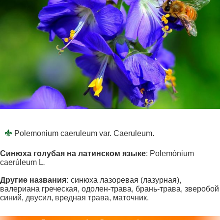
Polemonium caeruleum var. Caeruleum.
Синюха голубая на латинском
языке
: Polemónium
caerúleum L
.
Другие названия:
синюха лазоревая (лазурная),
валериана греческая, одолен-трава, брань-трава, зверобой
синий, двусил, вредная трава, маточник.