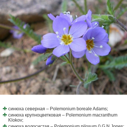
синюха северная – Polemonium boreale Adams;
синюха крупноцветковая – Polemonium macranthum
Klokov;
синюха волосистая – Polemonium pilosum () G.N.Jones;