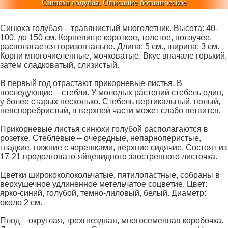
Синюха голубая. Описание ботаническое
Синюха голубая – травянистый многолетник. Высота: 40-
100, до 150 см. Корневище короткое, толстое, ползучее,
располагается горизонтально. Длина: 5 см., ширина: 3 см.
Корни многочисленные, мочковатые. Вкус вначале горький,
затем сладковатый, слизистый.
В первый год отрастают прикорневые листья. В
последующие – стебли. У молодых растений стебель один,
у более старых несколько. Стебель вертикальный, полый,
неясноребристый, в верхней части может слабо ветвится.
Прикорневые листья синюхи голубой располагаются в
розетке. Стеблевые – очередные, непарноперистые,
гладкие, нижние с черешками, верхние сидячие. Состоят из
17-21 продолговато-яйцевидного заостренного листочка.
Цветки ширококолокольчатые, пятилопастные, собраны в
верхушечное удлиненное метельчатое соцветие. Цвет:
ярко-синий, голубой, темно-лиловый, белый. Диаметр:
около 2 см.
Плод – округлая, трехгнездная, многосеменная коробочка.