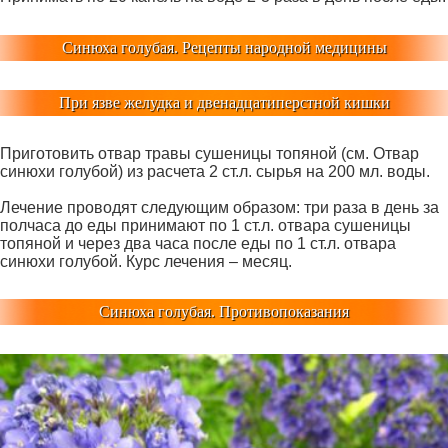
Синюха голубая. Рецепты народной медицины
При язве желудка и двенадцатиперстной кишки
Приготовить отвар травы сушеницы топяной (см. Отвар
синюхи голубой) из расчета 2 ст.л. сырья на 200 мл. воды.
Лечение проводят следующим образом: три раза в день за
полчаса до еды принимают по 1 ст.л. отвара сушеницы
топяной и через два часа после еды по 1 ст.л. отвара
синюхи голубой. Курс лечения – месяц.
Синюха голубая. Противопоказания