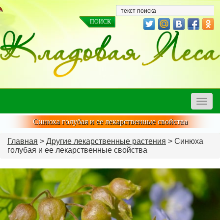
Toggle
naviga
Синюха голубая и ее лекарственные свойства
Главная
>
Другие лекарственные растения
> Синюха
голубая и ее лекарственные свойства