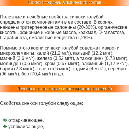
Синюха голубая. Химический состав
Полезные и лечебные свойства синюхи голубой
определяются компонентами в ее составе. В корнях
найдены тритерпеновые сапонины (20-30%), органические
кислоты, эфирные и жирные масла, крахмал, D-галактоза,
L-арабиноза, смолистые вещества (1,28%).
Помимо этого корни синюхи голубой содержат макро- и
микроэлементы: калий (21,2 мг/г), кальций (12,2 мг/г),
магний (3,6 мг/г), железо (3,52 мг/г), а также цинк (0,73 мкг/г),
молибден (0,6 мкг/г), хром (0,67 мкг/г), алюминий (1,12 мкг/г),
барий (2,3 мкг/г), селен (5,5 мкг/г), кадмий (4 мкг/г), серебро
(96 мкг/г), бор (70,4 мкг/г) и др.
Лечебные и полезные свойства синюхи голубой
Свойства синюхи голубой следующие:
отхаркивающее,
успокаивающее,