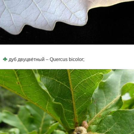
дуб двуцве́тный – Quercus bicolor;