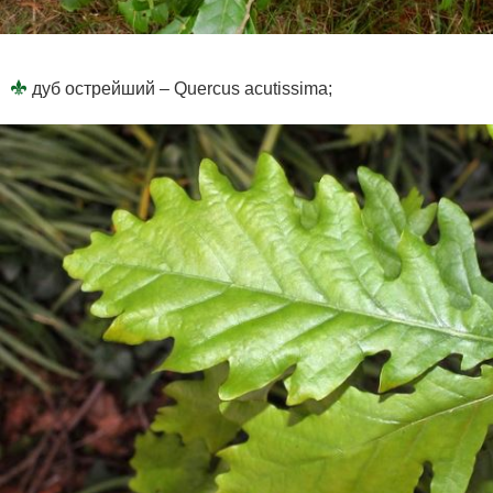
дуб острейший – Quercus acutissima;