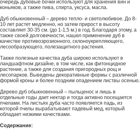
очередь дубовые бочки используют для хранения вин и
коньяков, а также пива, спирта, уксуса, масла.
Дуб обыкновенный – дерево тепло- и светолюбивое. До 8-
10 лет растет медленно, но затем прирост в высоту
составляет 30-35 см. (до 1-1,5 м.) в год. Благодаря этому, а
также своей долговечности, нашел применение дуб в
качестве противоэрозионного, склоноукрепляющего,
лесообразующего, полезащитного растения.
Также полезные качества дуба широко используют в
ландшафтном дизайне, в том числе, как фитонцидное
растение, а также для создания пригородных рощ и
лесопарков. Выведены декоративные формы с различной
формой кроны и более поздним опадением листвы осенью.
Дерево дуб обыкновенный – пыльценос и лишь в
отдельные годы дает нектар и тогда активно посещается
пчелами. На листьях дуба часто появляется падь, из
которой пчелы вырабатывают падевый мед, который
обладает низкими качествами.
Содержание: