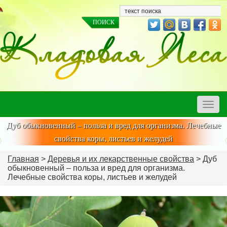
Toggle
naviga
Дуб обыкновенный – польза и вред для организма. Лечебные
свойства коры, листьев и желудей
Главная
>
Деревья и их лекарственные свойства
> Дуб
обыкновенный – польза и вред для организма.
Лечебные свойства коры, листьев и желудей