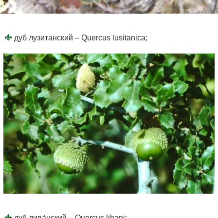
дуб лузитанский – Quercus lusitanica;
дуб лива́нский – Quercus libani;