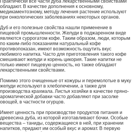
Практически все части дуба лекарственными свойствами
обладают. В качестве дополнения к основному,
медикаментозному, методу лечения растение используют
при онкологических заболеваниях некоторых органов.
Дуб и его полезные свойства нашли применение в
пищевой промышленности. Желуди в поджаренном виде
являются суррогатом кофе. Таким образом, люди, которым
по каким-либо показаниям натуральный кофе
противопоказан, имеют возможность ощутить вкус
любимого напитка. Часто для приготовления такого кофе
смешивают желуди и корень цикория. Такие напитки не
только имеют пищевую ценность, но также обладают
лекарственными свойствами.
Помимо этого очищенные от кожуры и перемолотые в муку
желуди используют в хлебопечении, а также для
производства крахмала. Листья хозяйки в качестве пряно-
ароматической добавки часто добавляют при засолке
овощей, в частности огурцов.
Имеет ценность при производстве продуктов питания и
древесина дуба, из которой изготавливают бочки. Особые
вещества – таниды, содержащиеся в ней, при хранении
напитков, придают им особый вкус и аромат. В первую