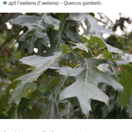
дуб Гамбела (Гэмбела) – Quercus gambelii;