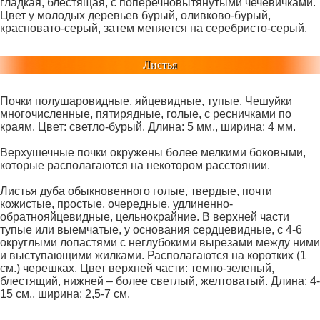
гладкая, блестящая, с поперечновытянутыми чечевичками.
Цвет у молодых деревьев бурый, оливково-бурый,
красновато-серый, затем меняется на серебристо-серый.
Листья
Почки полушаровидные, яйцевидные, тупые. Чешуйки
многочисленные, пятирядные, голые, с ресничками по
краям. Цвет: светло-бурый. Длина: 5 мм., ширина: 4 мм.
Верхушечные почки окружены более мелкими боковыми,
которые располагаются на некотором расстоянии.
Листья дуба обыкновенного голые, твердые, почти
кожистые, простые, очередные, удлиненно-
обратнояйцевидные, цельнокрайние. В верхней части
тупые или выемчатые, у основания сердцевидные, с 4-6
округлыми лопастями с неглубокими вырезами между ними
и выступающими жилками. Располагаются на коротких (1
см.) черешках. Цвет верхней части: темно-зеленый,
блестящий, нижней – более светлый, желтоватый. Длина: 4-
15 см., ширина: 2,5-7 см.