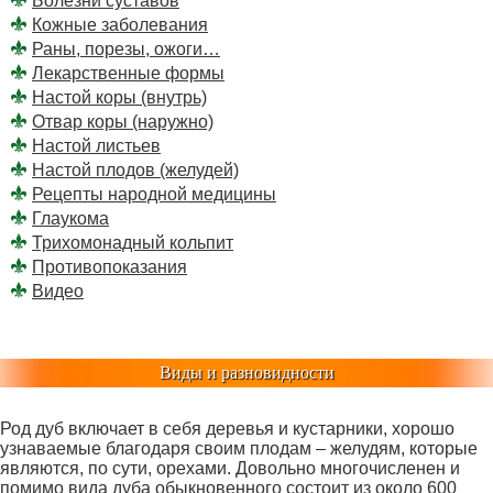
Болезни суставов
Кожные заболевания
Раны, порезы, ожоги…
Лекарственные формы
Настой коры (внутрь)
Отвар коры (наружно)
Настой листьев
Настой плодов (желудей)
Рецепты народной медицины
Глаукома
Трихомонадный кольпит
Противопоказания
Видео
Виды и разновидности
Род дуб включает в себя деревья и кустарники, хорошо
узнаваемые благодаря своим плодам – желудям, которые
являются, по сути, орехами. Довольно многочисленен и
помимо вида дуба обыкновенного состоит из около 600