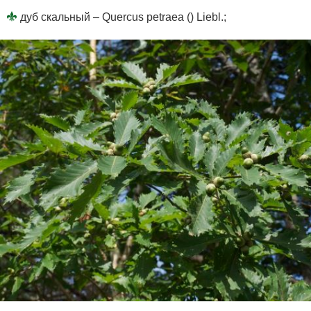
дуб скальный – Quercus petraea () Liebl.;