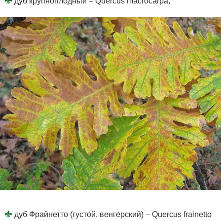
дуб крупноплодный – Quercus macrocarpa;
дуб Фрайнетто (густо́й, венге́рский) – Quercus frainetto