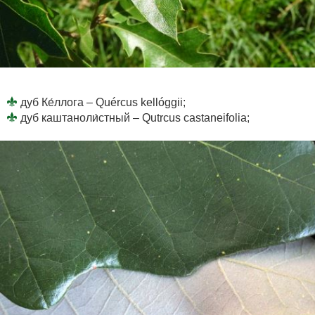
дуб Ке́ллога – Quércus kellóggii;
дуб каштаноли́стный – Qutrcus castaneifolia;