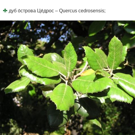
дуб о́строва Це́дрос – Quercus cedrosensis;