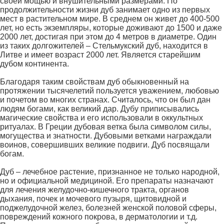
своей мощью и внушительными размерами. По
продолжительности жизни дуб занимает одно из первых
мест в растительном мире. В среднем он живет до 400-500
лет, но есть экземпляры, которые доживают до 1500 и даже
2000 лет, достигая при этом до 4 метров в диаметре. Один
из таких долгожителей – Стельмукский дуб, находится в
Литве и имеет возраст 2000 лет. Является старейшим
дубом континента.
Благодаря таким свойствам дуб обыкновенный на
протяжении тысячелетий пользуется уважением, любовью
и почетом во многих странах. Считалось, что он был дан
людям богами, как великий дар. Дубу приписывались
магические свойства и его использовали в оккультных
ритуалах. В Греции дубовая ветка была символом силы,
могущества и знатности. Дубовыми ветками награждали
воинов, совершивших великие подвиги. Дуб посвящали
богам.
Дуб – лечебное растение, признанное не только народной,
но и официальной медициной. Его препараты назначают
для лечения желудочно-кишечного тракта, органов
дыхания, почек и мочевого пузыря, щитовидной и
поджелудочной желез, болезней женской половой сферы,
повреждений кожного покрова, в дерматологии и т.д.