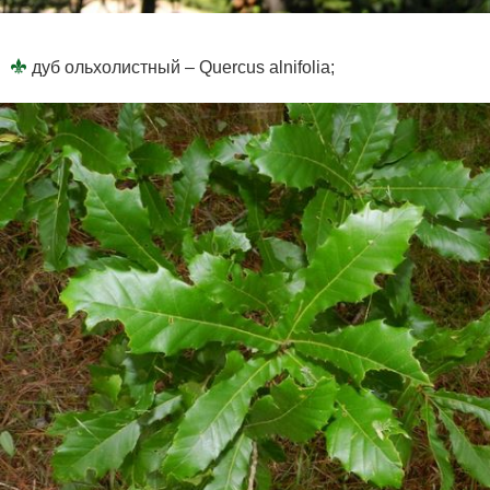
дуб ольхолистный – Quercus alnifolia;