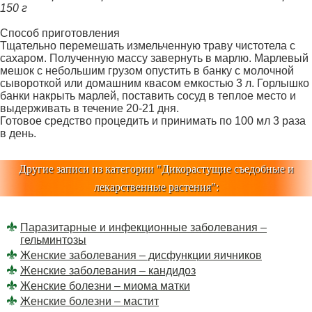
150 г
Способ приготовления
Тщательно перемешать измельченную траву чисто­тела с
сахаром. Полученную массу завернуть в марлю. Марлевый
мешок с небольшим грузом опустить в бан­ку с молочной
сывороткой или домашним квасом ем­костью 3 л. Горлышко
банки накрыть марлей, поста­вить сосуд в теплое место и
выдерживать в течение 20-21 дня.
Готовое средство процедить и принимать по 100 мл 3 раза
в день.
Другие записи из категории "
Дикорастущие съедобные и
лекарственные растения
":
Паразитарные и инфекционные заболевания –
гельминтозы
Женские заболевания – дисфункции яичников
Женские заболевания – кандидоз
Женские болезни – миома матки
Женские болезни – мастит