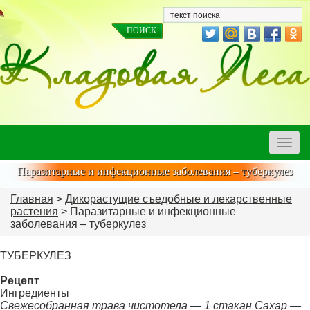
Toggle
naviga
Паразитарные и инфекционные заболевания – туберкулез
Главная
>
Дикорастущие съедобные и лекарственные
растения
> Паразитарные и инфекционные
заболевания – туберкулез
ТУБЕРКУЛЕЗ
Рецепт
Ингредиенты
Свежесобранная трава чистотела — 1 стакан Сахар —