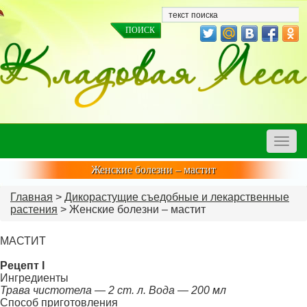
Toggle
naviga
Женские болезни – мастит
Главная
>
Дикорастущие съедобные и лекарственные
растения
> Женские болезни – мастит
МАСТИТ
Рецепт I
Ингредиенты
Трава чистотела — 2 ст. л. Вода — 200 мл
Способ приготовления