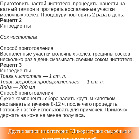
Приготовить настой чистотела, процедить, на­нести на
ватный тампон и протереть воспаленные участки
молочных желез. Процедуру повторять 2 ра­за в день.
Рецепт 2
Ингредиенты
Сок чистотела
Способ приготовления
Воспаленные участки молочных желез, трещины сосков
несколько раз в день смазывать свежим соком чистотела.
Рецепт 3
Ингредиенты
Трава чистотела — 1 ст. л.
Трава зверобоя продырявленного — 1 ст. л.
Вода — 200 мл
Способ приготовления
Сухие компоненты сбора залить крутым кипят­ком,
настаивать в течение 8-12 ч, после чего проце­дить.
Готовый настой использовать для примочек. Примочку
держать на коже не менее получаса.
Другие записи из категории "
Дикорастущие съедобные и