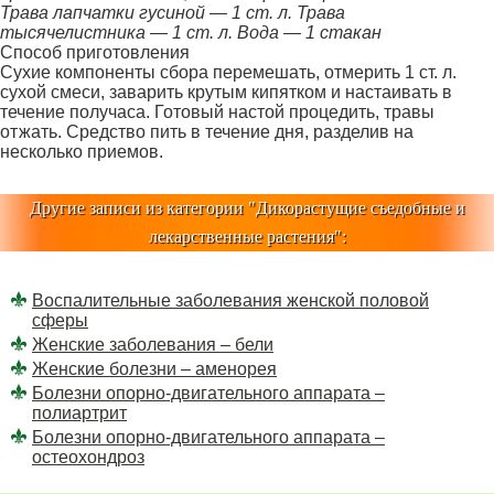
Трава лапчатки гусиной — 1 ст. л. Трава
тысячелистника — 1 ст. л. Вода — 1 стакан
Способ приготовления
Сухие компоненты сбора перемешать, отмерить 1 ст. л.
сухой смеси, заварить крутым кипятком и на­стаивать в
течение получаса. Готовый настой проце­дить, травы
отжать. Средство пить в течение дня, раз­делив на
несколько приемов.
Другие записи из категории "
Дикорастущие съедобные и
лекарственные растения
":
Воспалительные заболевания женской половой
сферы
Женские заболевания – бели
Женские болезни – аменорея
Болезни опорно-двигательного аппарата –
полиартрит
Болезни опорно-двигательного аппарата –
остеохондроз