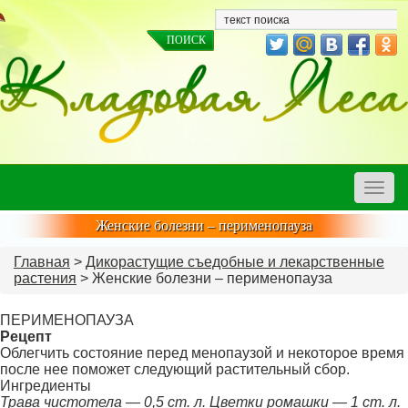
Toggle
naviga
Женские болезни – перименопауза
Главная
>
Дикорастущие съедобные и лекарственные
растения
> Женские болезни – перименопауза
ПЕРИМЕНОПАУЗА
Рецепт
Облегчить состояние перед менопаузой и неко­торое время
после нее поможет следующий расти­тельный сбор.
Ингредиенты
Трава чистотела — 0,5 ст. л. Цветки ромашки — 1 ст. л.