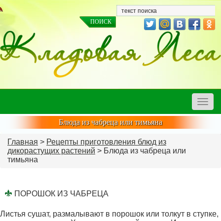
Toggle
naviga
Блюда из чабреца или тимьяна
Главная
>
Рецепты приготовления блюд из
дикорастущих растений
> Блюда из чабреца или
тимьяна
ПОРОШОК ИЗ ЧАБРЕЦА
Листья сушат, размалывают в порошок или толкут в ступке,