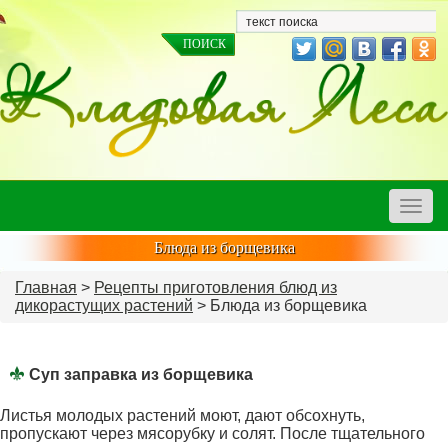
Toggle
naviga
Блюда из борщевика
Главная
>
Рецепты приготовления блюд из
дикорастущих растений
> Блюда из борщевика
Суп заправка из борщевика
Листья молодых растений моют, дают обсохнуть,
пропускают через мясорубку и солят. После тщательного